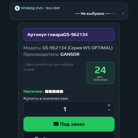
💿
ПРИВОД DVD / BLU-RAY
--- Не выбрано ---
▾
Артикул товара
GS-962134
Модель:
GS-962134 (Серия WS-OPTIMAL)
Производитель:
GANSOR
↕ Цена меняется при выборе
24
опций
МЕС.
ГАРАНТИИ
Наличие:
Купить в количестве:
Под заказ