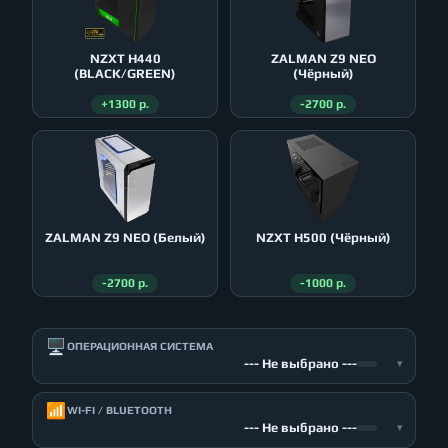
NZXT H440
ZALMAN Z9 NEO
(BLACK/GREEN)
(Чёрный)
+1300 р.
-2700 р.
ZALMAN Z9 NEO (Белый)
NZXT H500 (Чёрный)
-2700 р.
-1000 р.
🖥️
ОПЕРАЦИОННАЯ СИСТЕМА
--- Не выбрано ---
▾
📶
WI-FI / BLUETOOTH
--- Не выбрано ---
▾