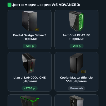
Цвет и модель серии WS ADVANCED:
Fractal Design Define S
AeroСool P7-C1 BG
(Чёрный)
(Чёрный)
-500 р.
-200 р.
Lian Li LANCOOL ONE
Cooler Master Silencio
(Чёрный)
550 (Чёрный)
+2700 р.
Базовый