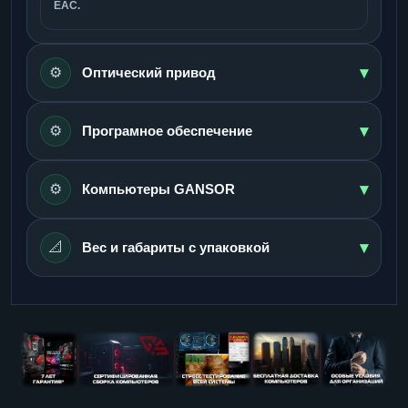
ЕАС.
▾
⚙️
Оптический привод
▾
⚙️
Програмное обеспечение
▾
⚙️
Компьютеры GANSOR
▾
📐
Вес и габариты с упаковкой