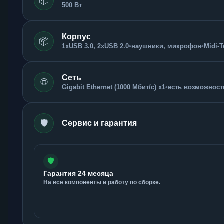
📦
500 Вт
Корпус
📦
1xUSB 3.0, 2xUSB 2.0
•
наушники, микрофон
•
Midi-
Сеть
🌐
Gigabit Ethernet (1000 Мбит/с) x1
•
есть возможность
🛡️
Сервис и гарантия
🛡️
Гарантия 24 месяца
На все компоненты и работу по сборке.