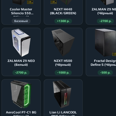
Cooler Master
NZXT H440
ZALMAN Z9 N
Silencio 550
(BLACK/GREEN)
(Чёрный)
(Чёрный)
Базовый
+1300 р.
-2700 р.
ZALMAN Z9 NEO
NZXT H500
Fractal Desig
(Белый)
(Чёрный)
Define S (Чёрн
-2700 р.
-1000 р.
-500 р.
AeroСool P7-C1 BG
Lian Li LANCOOL