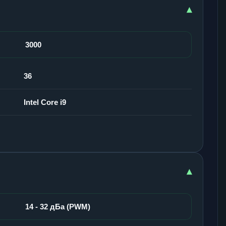
▾
3000
36
Intel Core i9
▾
14 - 32 дБа (PWM)