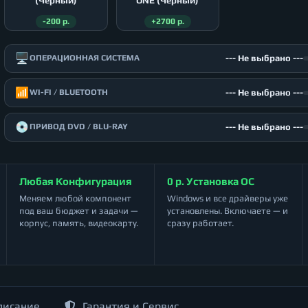
(Чёрный)
ONE (Чёрный)
-200 р.
+2700 р.
🖥️
--- Не выбрано ---
ОПЕРАЦИОННАЯ СИСТЕМА
📶
--- Не выбрано ---
WI-FI / BLUETOOTH
💿
--- Не выбрано ---
ПРИВОД DVD / BLU-RAY
Любая Конфигурация
0 р. Установка ОС
Меняем любой компонент
Windows и все драйверы уже
под ваш бюджет и задачи —
установлены. Включаете — и
корпус, память, видеокарту.
сразу работает.
писание
Гарантия и Сервис