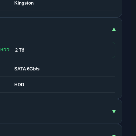
Kingston
▾
 HDD
2 Тб
SATA 6Gb/s
HDD
▾