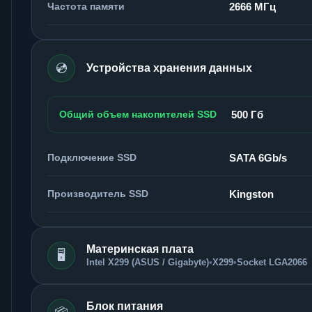
Частота памяти
2666 МГц
💿
Устройства хранения данных
Общий объем накопителей SSD
500 Гб
Подключение SSD
SATA 6Gb/s
Производитель SSD
Kingston
Материнская плата
🖥️
Intel X299 (ASUS / Gigabyte)
•
X299
•
Socket LGA2066
Блок питания