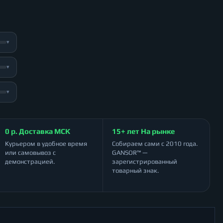
▾
▾
▾
0 р. Доставка МСК
15+ лет На рынке
Курьером в удобное время
Собираем сами с 2010 года.
или самовывоз с
GANSOR™ —
демонстрацией.
зарегистрированный
товарный знак.