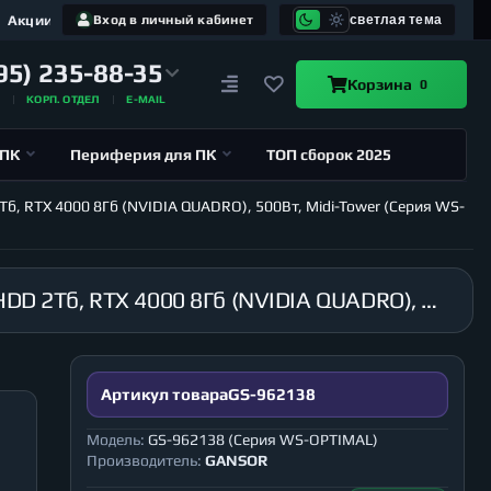
Акции
Вход в личный кабинет
светлая тема
95) 235-88-35
Корзина
0
А
КОРП. ОТДЕЛ
E-MAIL
 ПК
Периферия для ПК
ТОП сборок 2025
Тб, RTX 4000 8Гб (NVIDIA QUADRO), 500Вт, Midi-Tower (Серия WS-
Рабочая станция GANSOR-962138 Intel i9-10980XE 3.0 ГГц, X299, 8Гб 2666 МГц, SSD 480Гб, HDD 2Тб, RTX 4000 8Гб (NVIDIA QUADRO), 500Вт, Midi-Tower (Серия WS-OPTIMAL)
Артикул товара
GS-962138
Модель:
GS-962138 (Серия WS-OPTIMAL)
Производитель:
GANSOR