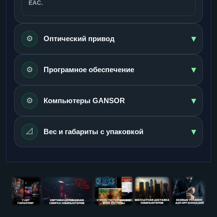
ЕАС.
▾
⚙️
Оптический привод
▾
⚙️
Програмное обеспечение
▾
⚙️
Компьютеры GANSOR
▾
📐
Вес и габариты с упаковкой