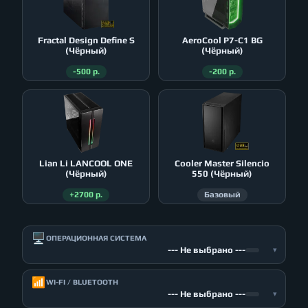
Fractal Design Define S
AeroСool P7-C1 BG
(Чёрный)
(Чёрный)
-500 р.
-200 р.
Lian Li LANCOOL ONE
Cooler Master Silencio
(Чёрный)
550 (Чёрный)
+2700 р.
Базовый
🖥️
ОПЕРАЦИОННАЯ СИСТЕМА
--- Не выбрано ---
▾
📶
WI-FI / BLUETOOTH
--- Не выбрано ---
▾