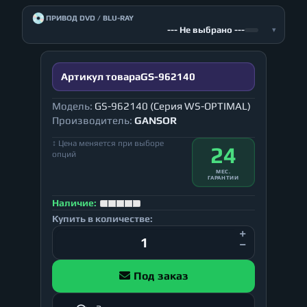
💿
ПРИВОД DVD / BLU-RAY
--- Не выбрано ---
▾
Артикул товара
GS-962140
Модель:
GS-962140 (Серия WS-OPTIMAL)
Производитель:
GANSOR
↕ Цена меняется при выборе
24
опций
МЕС.
ГАРАНТИИ
Наличие:
Купить в количестве:
Под заказ