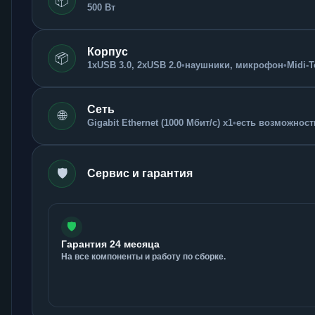
📦
500 Вт
Корпус
📦
1xUSB 3.0, 2xUSB 2.0
•
наушники, микрофон
•
Midi-
Сеть
🌐
Gigabit Ethernet (1000 Мбит/с) x1
•
есть возможность
🛡️
Сервис и гарантия
🛡️
Гарантия 24 месяца
На все компоненты и работу по сборке.