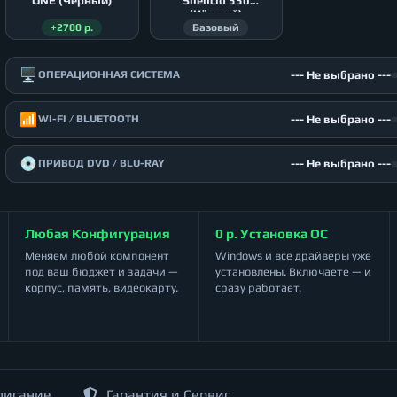
ONE (Чёрный)
Silencio 550
(Чёрный)
+2700 р.
Базовый
🖥️
--- Не выбрано ---
ОПЕРАЦИОННАЯ СИСТЕМА
📶
--- Не выбрано ---
WI-FI / BLUETOOTH
💿
--- Не выбрано ---
ПРИВОД DVD / BLU-RAY
Любая Конфигурация
0 р. Установка ОС
Меняем любой компонент
Windows и все драйверы уже
под ваш бюджет и задачи —
установлены. Включаете — и
корпус, память, видеокарту.
сразу работает.
писание
Гарантия и Сервис