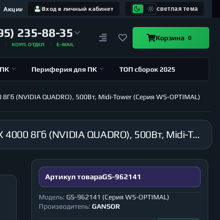
Акции
Вход в личный кабинет
светлая тема
95) 235-88-35
Корзина
0
А
КОРП. ОТДЕЛ
E-MAIL
 ПК
Периферия для ПК
ТОП сборок 2025
00 8Гб (NVIDIA QUADRO), 500Вт, Midi-Tower (Серия WS-OPTIMAL)
Рабочая станция GANSOR-962141 Intel i9-10980XE 3.0 ГГц, X299, 8Гб 2666 МГц, SSD 1Тб, RTX 4000 8Гб (NVIDIA QUADRO), 500Вт, Midi-Tower (Серия WS-OPTIMAL)
Артикул товара
GS-962141
Модель:
GS-962141 (Серия WS-OPTIMAL)
Производитель:
GANSOR