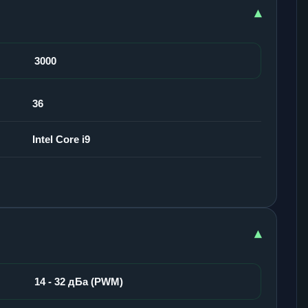
▾
3000
36
Intel Core i9
▾
14 - 32 дБа (PWM)