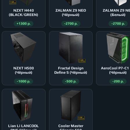
NZXT H440
ZALMAN Z9 NEO
ZALMAN Z9 N
(BLACK/GREEN)
(Чёрный)
(Белый)
+1300 р.
-2700 р.
-2700 р.
NZXT H500
Fractal Design
AeroСool P7-C1
(Чёрный)
Define S (Чёрный)
(Чёрный)
-1000 р.
-500 р.
-200 р.
Lian Li LANCOOL
Cooler Master