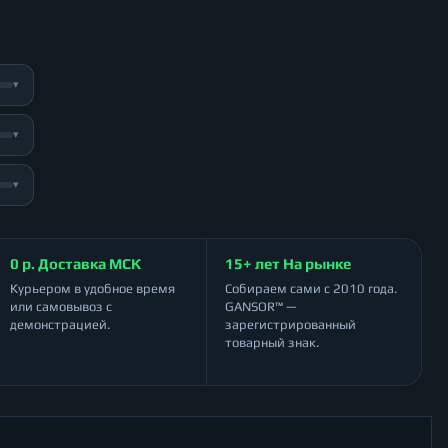
▾
▾
▾
0 р. Доставка МСК
15+ лет На рынке
Курьером в удобное время
Собираем сами с 2010 года.
или самовывоз с
GANSOR™ —
демонстрацией.
зарегистрированный
товарный знак.