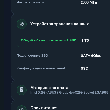
Частота памяти
2666 МГц
💿
Устройства хранения данных
Общий объем накопителей SSD
1 Тб
Подключение SSD
SATA 6Gb/s
Конфигурация накопителей
SSD
Материнская плата
🖥️
Intel X299 (ASUS / Gigabyte)
•
X299
•
Socket LGA2066
Блок питания