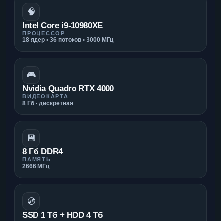
🧠
Intel Core i9-10980XE
ПРОЦЕССОР
18 ядер • 36 потоков • 3000 МГц
🎮
Nvidia Quadro RTX 4000
ВИДЕОКАРТА
8 Гб • дискретная
💾
8 Гб DDR4
ПАМЯТЬ
2666 МГц
💿
SSD 1 Тб + HDD 4 Тб