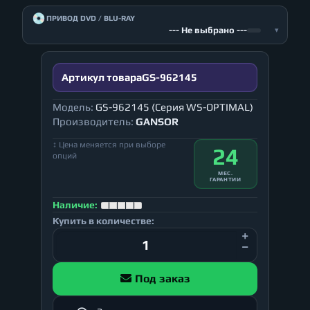
💿
ПРИВОД DVD / BLU-RAY
--- Не выбрано ---
▾
Артикул товара
GS-962145
Модель:
GS-962145 (Серия WS-OPTIMAL)
Производитель:
GANSOR
↕ Цена меняется при выборе
24
опций
МЕС.
ГАРАНТИИ
Наличие:
Купить в количестве:
Под заказ