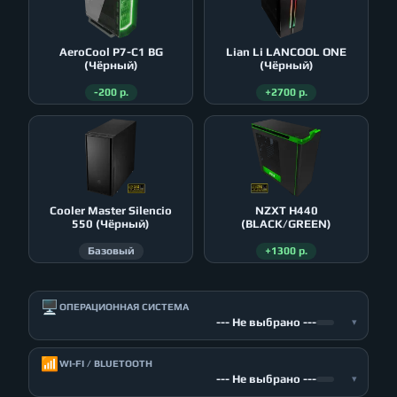
AeroСool P7-C1 BG
Lian Li LANCOOL ONE
(Чёрный)
(Чёрный)
-200 р.
+2700 р.
Cooler Master Silencio
NZXT H440
550 (Чёрный)
(BLACK/GREEN)
Базовый
+1300 р.
🖥️
ОПЕРАЦИОННАЯ СИСТЕМА
--- Не выбрано ---
▾
📶
WI-FI / BLUETOOTH
--- Не выбрано ---
▾