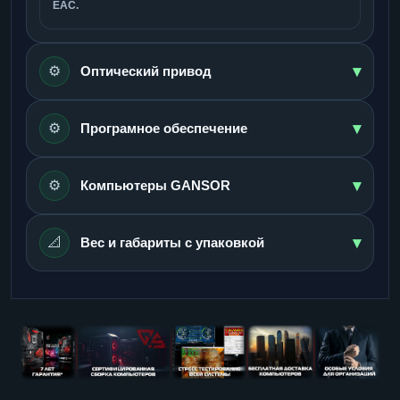
ЕАС.
▾
⚙️
Оптический привод
▾
⚙️
Програмное обеспечение
▾
⚙️
Компьютеры GANSOR
▾
📐
Вес и габариты с упаковкой