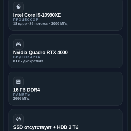
🧠
Intel Core i9-10980XE
ПРОЦЕССОР
18 ядер • 36 потоков • 3000 МГц
🎮
Nvidia Quadro RTX 4000
ВИДЕОКАРТА
8 Гб • дискретная
💾
16 Гб DDR4
ПАМЯТЬ
2666 МГц
💿
SSD отсутствует + HDD 2 Тб