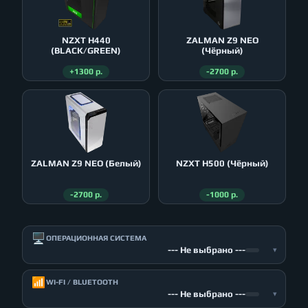
NZXT H440
ZALMAN Z9 NEO
(BLACK/GREEN)
(Чёрный)
+1300 р.
-2700 р.
ZALMAN Z9 NEO (Белый)
NZXT H500 (Чёрный)
-2700 р.
-1000 р.
🖥️
ОПЕРАЦИОННАЯ СИСТЕМА
--- Не выбрано ---
▾
📶
WI-FI / BLUETOOTH
--- Не выбрано ---
▾