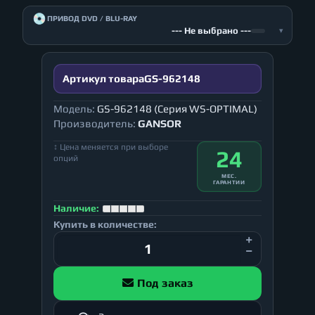
💿
ПРИВОД DVD / BLU-RAY
--- Не выбрано ---
▾
Артикул товара
GS-962148
Модель:
GS-962148 (Серия WS-OPTIMAL)
Производитель:
GANSOR
↕ Цена меняется при выборе
24
опций
МЕС.
ГАРАНТИИ
Наличие:
Купить в количестве:
Под заказ