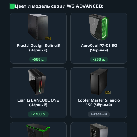
Цвет и модель серии WS ADVANCED:
Fractal Design Define S
AeroСool P7-C1 BG
(Чёрный)
(Чёрный)
-500 р.
-200 р.
Lian Li LANCOOL ONE
Cooler Master Silencio
(Чёрный)
550 (Чёрный)
+2700 р.
Базовый