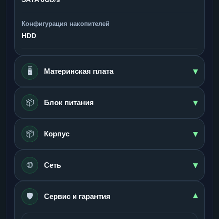
Конфигурация накопителей
HDD
▾
🖥️
Материнская плата
▾
📦
Блок питания
▾
📦
Корпус
▾
🌐
Сеть
🛡️
▾
Сервис и гарантия