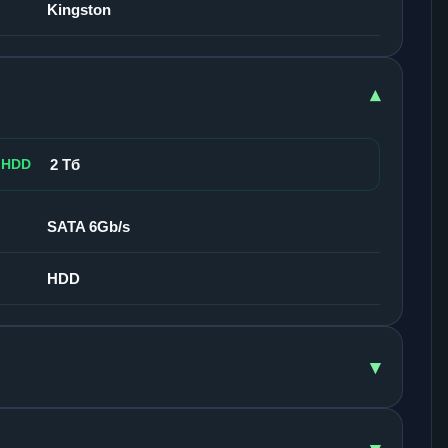
Kingston
▾
 HDD
2 Тб
SATA 6Gb/s
HDD
▾