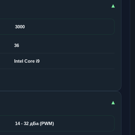
▾
3000
36
Intel Core i9
▾
14 - 32 дБа (PWM)