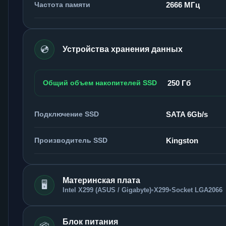
Частота памяти
2666 МГц
💿
Устройства хранения данных
Общий объем накопителей SSD
250 Гб
Подключение SSD
SATA 6Gb/s
Производитель SSD
Kingston
Материнская плата
🖥️
Intel X299 (ASUS / Gigabyte)
•
X299
•
Socket LGA2066
Блок питания