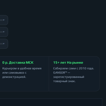
▾
▾
▾
0 р. Доставка МСК
15+ лет На рынке
Курьером в удобное время
Собираем сами с 2010 года.
или самовывоз с
GANSOR™ —
демонстрацией.
зарегистрированный
товарный знак.