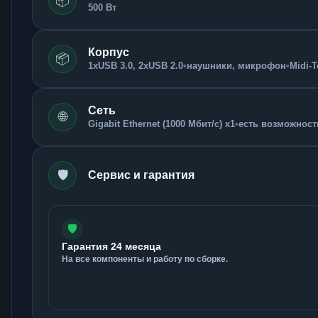
📦
500 Вт
Корпус
📦
1xUSB 3.0, 2xUSB 2.0
•
наушники, микрофон
•
Midi-
Сеть
🌐
Gigabit Ethernet (1000 Мбит/с) x1
•
есть возможность
🛡️
Сервис и гарантия
🛡️
Гарантия 24 месяца
На все компоненты и работу по сборке.