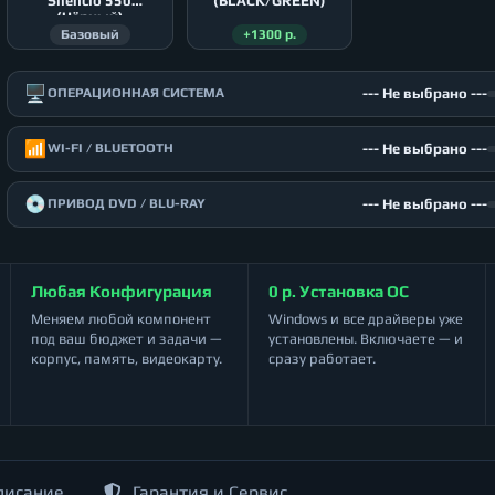
Silencio 550
(BLACK/GREEN)
(Чёрный)
Базовый
+1300 р.
🖥️
--- Не выбрано ---
ОПЕРАЦИОННАЯ СИСТЕМА
📶
--- Не выбрано ---
WI-FI / BLUETOOTH
💿
--- Не выбрано ---
ПРИВОД DVD / BLU-RAY
Любая Конфигурация
0 р. Установка ОС
Меняем любой компонент
Windows и все драйверы уже
под ваш бюджет и задачи —
установлены. Включаете — и
корпус, память, видеокарту.
сразу работает.
писание
Гарантия и Сервис