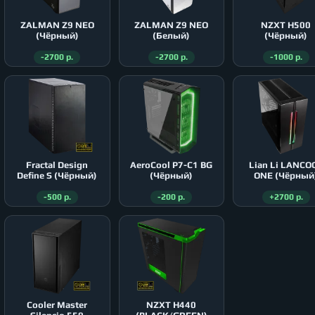
ZALMAN Z9 NEO
ZALMAN Z9 NEO
NZXT H500
(Чёрный)
(Белый)
(Чёрный)
-2700 р.
-2700 р.
-1000 р.
Fractal Design
AeroСool P7-C1 BG
Lian Li LANCO
Define S (Чёрный)
(Чёрный)
ONE (Чёрный
-500 р.
-200 р.
+2700 р.
Cooler Master
NZXT H440