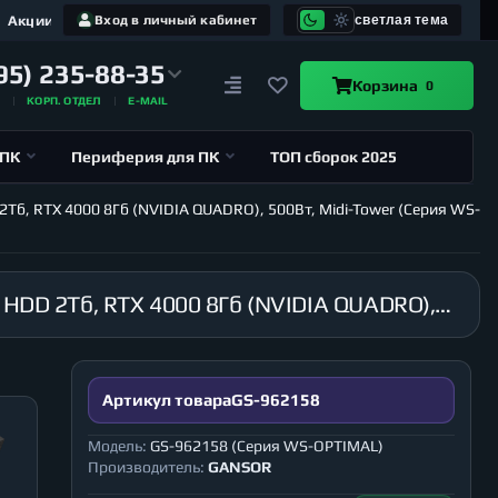
Акции
Вход в личный кабинет
светлая тема
95) 235-88-35
Корзина
0
А
КОРП. ОТДЕЛ
E-MAIL
 ПК
Периферия для ПК
ТОП сборок 2025
2Тб, RTX 4000 8Гб (NVIDIA QUADRO), 500Вт, Midi-Tower (Серия WS-
Рабочая станция GANSOR-962158 Intel i9-10980XE 3.0 ГГц, X299, 16Гб 2666 МГц, SSD 240Гб, HDD 2Тб, RTX 4000 8Гб (NVIDIA QUADRO), 500Вт, Midi-Tower (Серия WS-OPTIMAL)
Артикул товара
GS-962158
Модель:
GS-962158 (Серия WS-OPTIMAL)
Производитель:
GANSOR