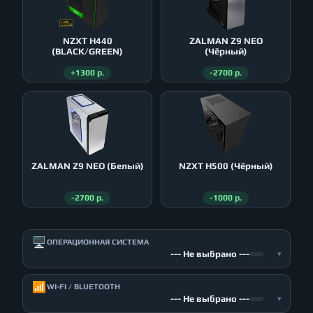
NZXT H440
ZALMAN Z9 NEO
(BLACK/GREEN)
(Чёрный)
+1300 р.
-2700 р.
ZALMAN Z9 NEO (Белый)
NZXT H500 (Чёрный)
-2700 р.
-1000 р.
🖥️
ОПЕРАЦИОННАЯ СИСТЕМА
--- Не выбрано ---
▾
📶
WI-FI / BLUETOOTH
--- Не выбрано ---
▾