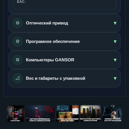
ЕАС.
▾
⚙️
Оптический привод
▾
⚙️
Програмное обеспечение
▾
⚙️
Компьютеры GANSOR
▾
📐
Вес и габариты с упаковкой