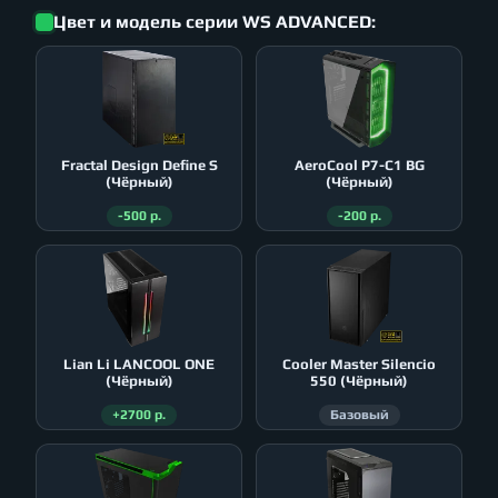
Цвет и модель серии WS ADVANCED:
Fractal Design Define S
AeroСool P7-C1 BG
(Чёрный)
(Чёрный)
-500 р.
-200 р.
Lian Li LANCOOL ONE
Cooler Master Silencio
(Чёрный)
550 (Чёрный)
+2700 р.
Базовый