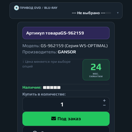
💿
ПРИВОД DVD / BLU-RAY
--- Не выбрано ---
▾
Артикул товара
GS-962159
Модель:
GS-962159 (Серия WS-OPTIMAL)
Производитель:
GANSOR
↕ Цена меняется при выборе
24
опций
МЕС.
ГАРАНТИИ
Наличие:
Купить в количестве:
Под заказ