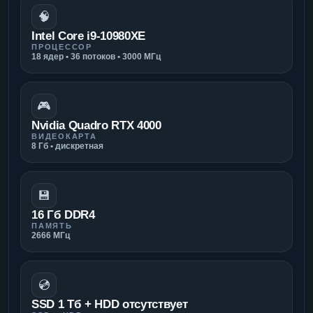
🧠
Intel Core i9-10980XE
ПРОЦЕССОР
18 ядер • 36 потоков • 3000 МГц
🎮
Nvidia Quadro RTX 4000
ВИДЕОКАРТА
8 Гб • дискретная
💾
16 Гб DDR4
ПАМЯТЬ
2666 МГц
💿
SSD 1 Тб + HDD отсутствует