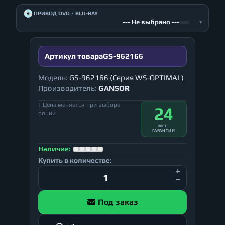
💿
ПРИВОД DVD / BLU-RAY
--- Не выбрано ---
▾
Артикул товара
GS-962166
Модель:
GS-962166 (Серия WS-OPTIMAL)
Производитель:
GANSOR
↕ Цена меняется при выборе
24
опций
МЕС.
ГАРАНТИИ
Наличие:
Купить в количестве:
Под заказ