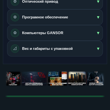
▾
⚙️
Оптический привод
▾
⚙️
Програмное обеспечение
▾
⚙️
Компьютеры GANSOR
▾
📐
Вес и габариты с упаковкой