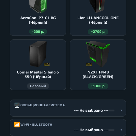
AeroСool P7-C1 BG
Lian Li LANCOOL ONE
(Чёрный)
(Чёрный)
-200 р.
+2700 р.
Cooler Master Silencio
NZXT H440
550 (Чёрный)
(BLACK/GREEN)
Базовый
+1300 р.
🖥️
ОПЕРАЦИОННАЯ СИСТЕМА
--- Не выбрано ---
▾
📶
WI-FI / BLUETOOTH
--- Не выбрано ---
▾