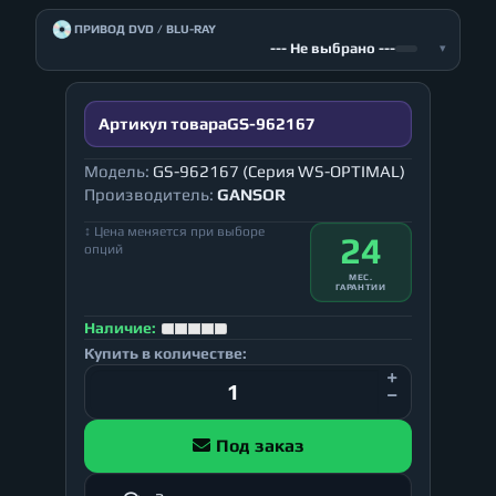
💿
ПРИВОД DVD / BLU-RAY
--- Не выбрано ---
▾
Артикул товара
GS-962167
Модель:
GS-962167 (Серия WS-OPTIMAL)
Производитель:
GANSOR
↕ Цена меняется при выборе
24
опций
МЕС.
ГАРАНТИИ
Наличие:
Купить в количестве:
Под заказ