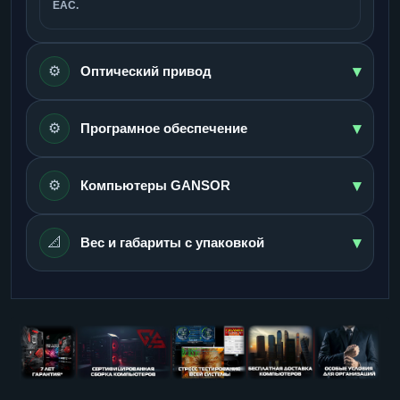
ЕАС.
▾
⚙️
Оптический привод
▾
⚙️
Програмное обеспечение
▾
⚙️
Компьютеры GANSOR
▾
📐
Вес и габариты с упаковкой