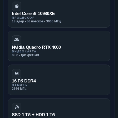
🧠
Intel Core i9-10980XE
ПРОЦЕССОР
18 ядер • 36 потоков • 3000 МГц
🎮
Nvidia Quadro RTX 4000
ВИДЕОКАРТА
8 Гб • дискретная
💾
16 Гб DDR4
ПАМЯТЬ
2666 МГц
💿
SSD 1 Тб + HDD 1 Тб