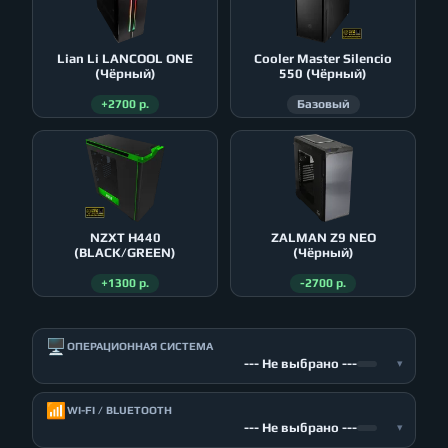
Lian Li LANCOOL ONE
Cooler Master Silencio
(Чёрный)
550 (Чёрный)
+2700 р.
Базовый
NZXT H440
ZALMAN Z9 NEO
(BLACK/GREEN)
(Чёрный)
+1300 р.
-2700 р.
🖥️
ОПЕРАЦИОННАЯ СИСТЕМА
--- Не выбрано ---
▾
📶
WI-FI / BLUETOOTH
--- Не выбрано ---
▾