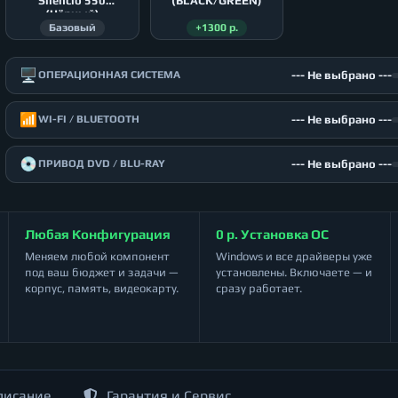
Silencio 550
(BLACK/GREEN)
(Чёрный)
Базовый
+1300 р.
🖥️
--- Не выбрано ---
ОПЕРАЦИОННАЯ СИСТЕМА
📶
--- Не выбрано ---
WI-FI / BLUETOOTH
💿
--- Не выбрано ---
ПРИВОД DVD / BLU-RAY
Любая Конфигурация
0 р. Установка ОС
Меняем любой компонент
Windows и все драйверы уже
под ваш бюджет и задачи —
установлены. Включаете — и
корпус, память, видеокарту.
сразу работает.
писание
Гарантия и Сервис