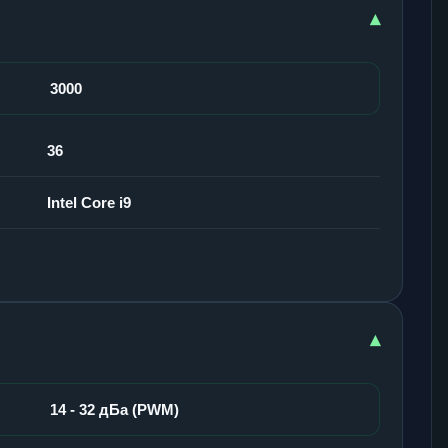
▾
3000
36
Intel Core i9
▾
14 - 32 дБа (PWM)