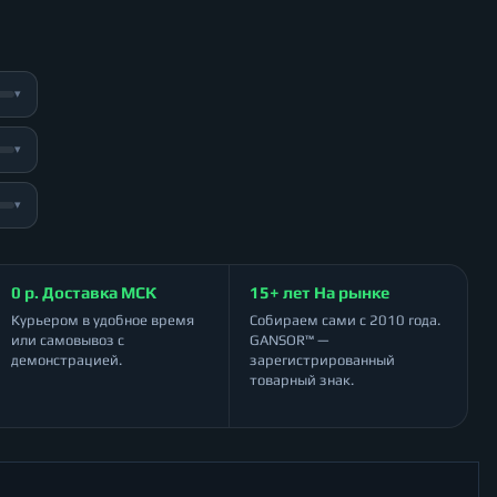
▾
▾
▾
0 р. Доставка МСК
15+ лет На рынке
Курьером в удобное время
Собираем сами с 2010 года.
или самовывоз с
GANSOR™ —
демонстрацией.
зарегистрированный
товарный знак.