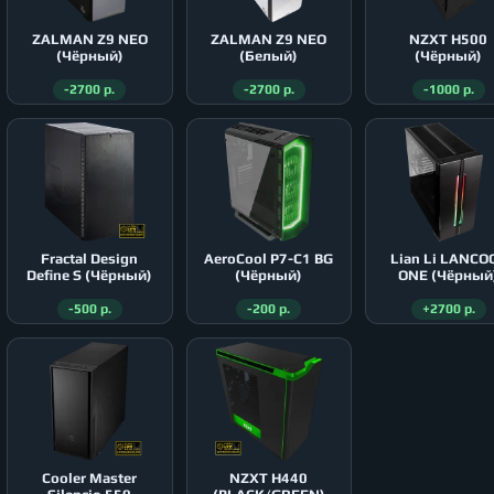
ZALMAN Z9 NEO
ZALMAN Z9 NEO
NZXT H500
(Чёрный)
(Белый)
(Чёрный)
-2700 р.
-2700 р.
-1000 р.
Fractal Design
AeroСool P7-C1 BG
Lian Li LANCO
Define S (Чёрный)
(Чёрный)
ONE (Чёрный
-500 р.
-200 р.
+2700 р.
Cooler Master
NZXT H440