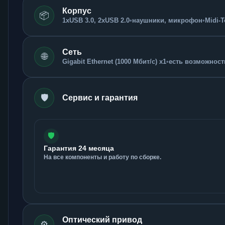
Корпус
📦
1xUSB 3.0, 2xUSB 2.0
•
наушники, микрофон
•
Midi-
Сеть
🌐
Gigabit Ethernet (1000 Мбит/с) x1
•
есть возможность
🛡️
Сервис и гарантия
🛡️
Гарантия 24 месяца
На все компоненты и работу по сборке.
Оптический привод
⚙️