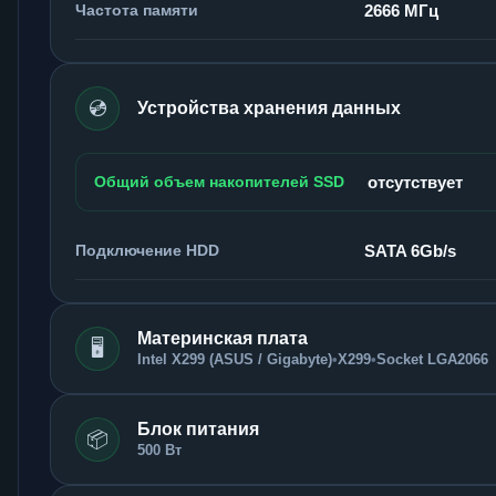
Частота памяти
2666 МГц
💿
Устройства хранения данных
Общий объем накопителей SSD
отсутствует
Подключение HDD
SATA 6Gb/s
Материнская плата
🖥️
Intel X299 (ASUS / Gigabyte)
•
X299
•
Socket LGA2066
Блок питания
📦
500 Вт