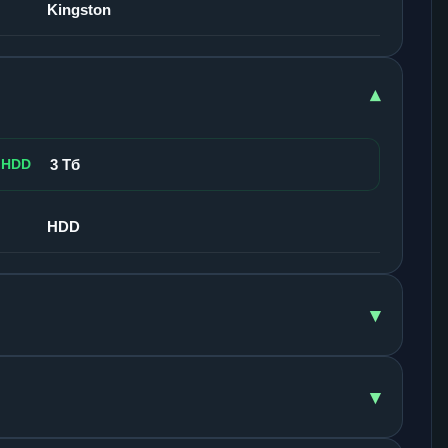
Kingston
▾
 HDD
3 Тб
HDD
▾
▾