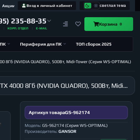
Акции
Вход в личный кабинет
светлая тема
95) 235-88-35
Корзина
0
А
КОРП. ОТДЕЛ
E-MAIL
 ПК
Периферия для ПК
ТОП сборок 2025
000 8Гб (NVIDIA QUADRO), 500Вт, Midi-Tower (Серия WS-OPTIMAL)
Рабочая станция GANSOR-962174 Intel i9-10980XE 3.0 ГГц, X299, 32Гб 2666 МГц, HDD 3Тб, RTX 4000 8Гб (NVIDIA QUADRO), 500Вт, Midi-Tower (Серия WS-OPTIMAL)
Артикул товара
GS-962174
Модель:
GS-962174 (Серия WS-OPTIMAL)
Производитель:
GANSOR