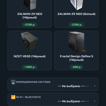
ZALMAN Z9 NEO
ZALMAN Z9 NEO (Белый)
(Чёрный)
-2700 р.
-2700 р.
NZXT H500 (Чёрный)
Fractal Design Define S
(Чёрный)
-1000 р.
-500 р.
🖥️
ОПЕРАЦИОННАЯ СИСТЕМА
--- Не выбрано ---
▾
📶
WI-FI / BLUETOOTH
--- Не выбрано ---
▾