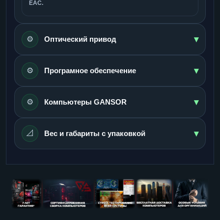
ЕАС.
▾
⚙️
Оптический привод
▾
⚙️
Програмное обеспечение
▾
⚙️
Компьютеры GANSOR
▾
📐
Вес и габариты с упаковкой