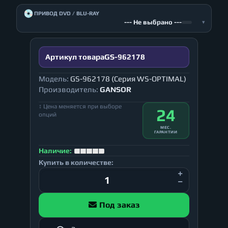
💿
ПРИВОД DVD / BLU-RAY
--- Не выбрано ---
▾
Артикул товара
GS-962178
Модель:
GS-962178 (Серия WS-OPTIMAL)
Производитель:
GANSOR
↕ Цена меняется при выборе
24
опций
МЕС.
ГАРАНТИИ
Наличие:
Купить в количестве:
Под заказ