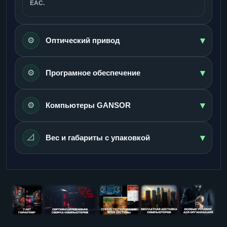
ЕАС.
▾
⚙️
Оптический привод
▾
⚙️
Програмное обеспечение
▾
⚙️
Компьютеры GANSOR
▾
📐
Вес и габариты с упаковкой