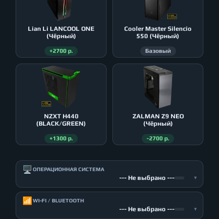
Lian Li LANCOOL ONE
Cooler Master Silencio
(Чёрный)
550 (Чёрный)
+2700 р.
Базовый
NZXT H440
ZALMAN Z9 NEO
(BLACK/GREEN)
(Чёрный)
+1300 р.
-2700 р.
🖥️
ОПЕРАЦИОННАЯ СИСТЕМА
--- Не выбрано ---
▾
📶
WI-FI / BLUETOOTH
--- Не выбрано ---
▾