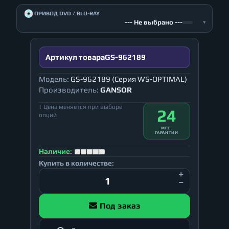
💿
ПРИВОД DVD / BLU-RAY
--- Не выбрано ---
▾
Артикул товара
GS-962189
Модель:
GS-962189 (Серия WS-OPTIMAL)
Производитель:
GANSOR
↕ Цена меняется при выборе
24
опций
МЕС.
ГАРАНТИИ
Наличие:
Купить в количестве:
Под заказ