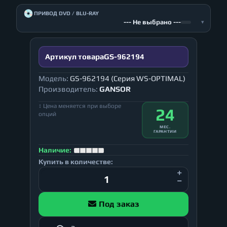
💿
ПРИВОД DVD / BLU-RAY
--- Не выбрано ---
▾
Артикул товара
GS-962194
Модель:
GS-962194 (Серия WS-OPTIMAL)
Производитель:
GANSOR
↕ Цена меняется при выборе
24
опций
МЕС.
ГАРАНТИИ
Наличие:
Купить в количестве:
Под заказ