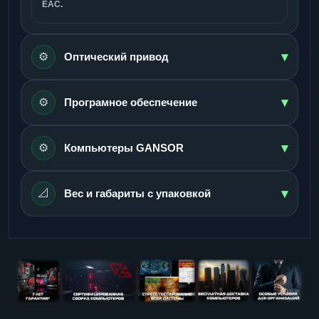
ЕАС.
▾
⚙️
Оптический привод
▾
⚙️
Програмное обеспечение
▾
⚙️
Компьютеры GANSOR
▾
📐
Вес и габариты с упаковкой