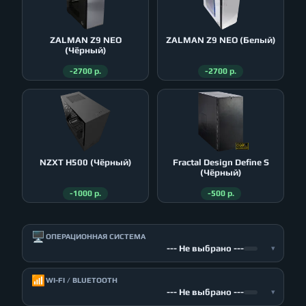
ZALMAN Z9 NEO
ZALMAN Z9 NEO (Белый)
(Чёрный)
-2700 р.
-2700 р.
NZXT H500 (Чёрный)
Fractal Design Define S
(Чёрный)
-1000 р.
-500 р.
🖥️
ОПЕРАЦИОННАЯ СИСТЕМА
--- Не выбрано ---
▾
📶
WI-FI / BLUETOOTH
--- Не выбрано ---
▾