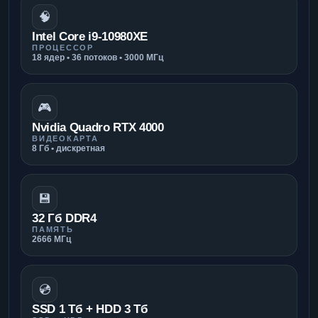
🧠
Intel Core i9-10980XE
ПРОЦЕССОР
18 ядер • 36 потоков • 3000 МГц
🎮
Nvidia Quadro RTX 4000
ВИДЕОКАРТА
8 Гб • дискретная
💾
32 Гб DDR4
ПАМЯТЬ
2666 МГц
💿
SSD 1 Тб + HDD 3 Тб