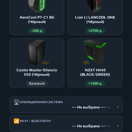
AeroСool P7-C1 BG
Lian Li LANCOOL ONE
(Чёрный)
(Чёрный)
-200 р.
+2700 р.
Cooler Master Silencio
NZXT H440
550 (Чёрный)
(BLACK/GREEN)
Базовый
+1300 р.
🖥️
ОПЕРАЦИОННАЯ СИСТЕМА
--- Не выбрано ---
▾
📶
WI-FI / BLUETOOTH
--- Не выбрано ---
▾