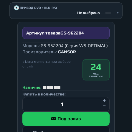
💿
ПРИВОД DVD / BLU-RAY
--- Не выбрано ---
▾
Артикул товара
GS-962204
Модель:
GS-962204 (Серия WS-OPTIMAL)
Производитель:
GANSOR
↕ Цена меняется при выборе
24
опций
МЕС.
ГАРАНТИИ
Наличие:
Купить в количестве:
Под заказ