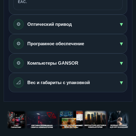
ЕАС.
▾
⚙️
Оптический привод
▾
⚙️
Програмное обеспечение
▾
⚙️
Компьютеры GANSOR
▾
📐
Вес и габариты с упаковкой