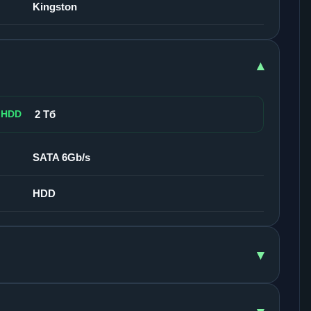
Kingston
▾
 HDD
2 Тб
SATA 6Gb/s
HDD
▾