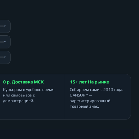
▾
▾
▾
0 р. Доставка МСК
15+ лет На рынке
Курьером в удобное время
Собираем сами с 2010 года.
или самовывоз с
GANSOR™ —
демонстрацией.
зарегистрированный
товарный знак.