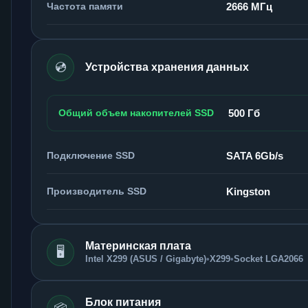
Частота памяти
2666 МГц
💿
Устройства хранения данных
Общий объем накопителей SSD
500 Гб
Подключение SSD
SATA 6Gb/s
Производитель SSD
Kingston
Материнская плата
🖥️
Intel X299 (ASUS / Gigabyte)
•
X299
•
Socket LGA2066
Блок питания