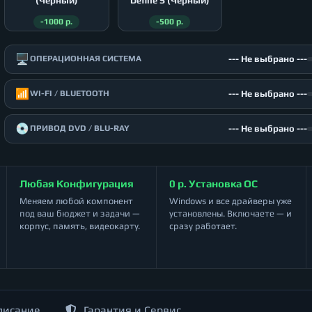
(Чёрный)
Define S (Чёрный)
-1000 р.
-500 р.
🖥️
--- Не выбрано ---
ОПЕРАЦИОННАЯ СИСТЕМА
📶
--- Не выбрано ---
WI-FI / BLUETOOTH
💿
--- Не выбрано ---
ПРИВОД DVD / BLU-RAY
Любая Конфигурация
0 р. Установка ОС
Меняем любой компонент
Windows и все драйверы уже
под ваш бюджет и задачи —
установлены. Включаете — и
корпус, память, видеокарту.
сразу работает.
писание
Гарантия и Сервис