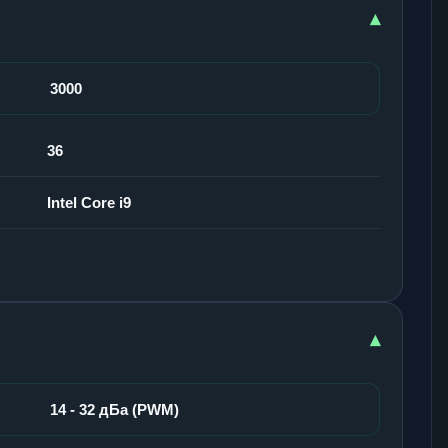
▾
3000
36
Intel Core i9
▾
14 - 32 дБа (PWM)