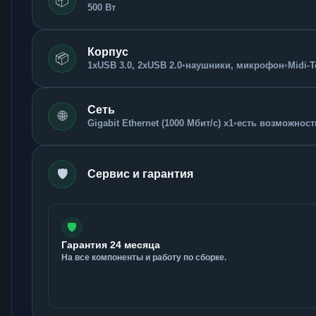
📦
500 Вт
Корпус
📦
1xUSB 3.0, 2xUSB 2.0
•
наушники, микрофон
•
Midi-
Сеть
🌐
Gigabit Ethernet (1000 Мбит/с) x1
•
есть возможность
🛡️
Сервис и гарантия
🛡️
Гарантия 24 месяца
На все компоненты и работу по сборке.