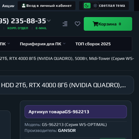
Акции
Вход в личный кабинет
светлая тема
95) 235-88-35
Корзина
0
А
КОРП. ОТДЕЛ
E-MAIL
 ПК
Периферия для ПК
ТОП сборок 2025
2Тб, RTX 4000 8Гб (NVIDIA QUADRO), 500Вт, Midi-Tower (Серия WS-
Рабочая станция GANSOR-962213 Intel i9-10980XE 3.0 ГГц, X299, 64Гб 2666 МГц, SSD 480Гб, HDD 2Тб, RTX 4000 8Гб (NVIDIA QUADRO), 500Вт, Midi-Tower (Серия WS-OPTIMAL)
Артикул товара
GS-962213
Модель:
GS-962213 (Серия WS-OPTIMAL)
Производитель:
GANSOR