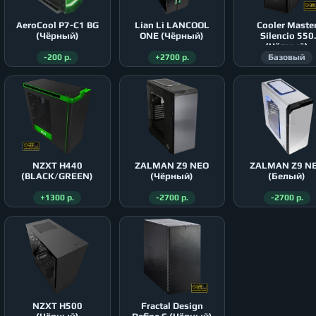
AeroСool P7-C1 BG
Lian Li LANCOOL
Cooler Maste
(Чёрный)
ONE (Чёрный)
Silencio 550
(Чёрный)
-200 р.
+2700 р.
Базовый
NZXT H440
ZALMAN Z9 NEO
ZALMAN Z9 N
(BLACK/GREEN)
(Чёрный)
(Белый)
+1300 р.
-2700 р.
-2700 р.
NZXT H500
Fractal Design