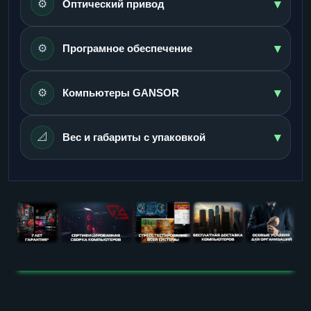
▾
⚙️
Оптический привод
▾
⚙️
Програмное обеспечение
▾
⚙️
Компьютеры GANSOR
▾
📐
Вес и габариты с упаковкой