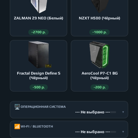
ZALMAN Z9 NEO (Белый)
NZXT H500 (Чёрный)
-2700 р.
-1000 р.
Fractal Design Define S
AeroСool P7-C1 BG
(Чёрный)
(Чёрный)
-500 р.
-200 р.
🖥️
ОПЕРАЦИОННАЯ СИСТЕМА
--- Не выбрано ---
▾
📶
WI-FI / BLUETOOTH
--- Не выбрано ---
▾