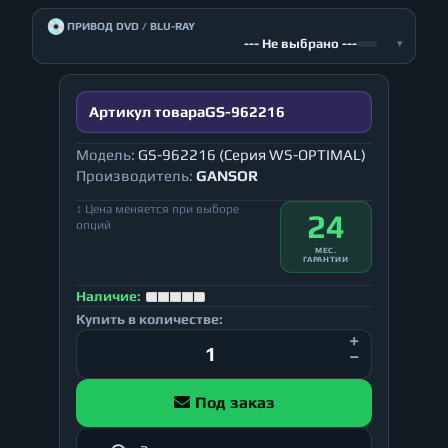
💿
ПРИВОД DVD / BLU-RAY
--- Не выбрано ---
▾
Артикул товара
GS-962216
Модель:
GS-962216 (Серия WS-OPTIMAL)
Производитель:
GANSOR
↕ Цена меняется при выборе
24
опций
МЕС.
ГАРАНТИИ
Наличие:
Купить в количестве:
Под заказ