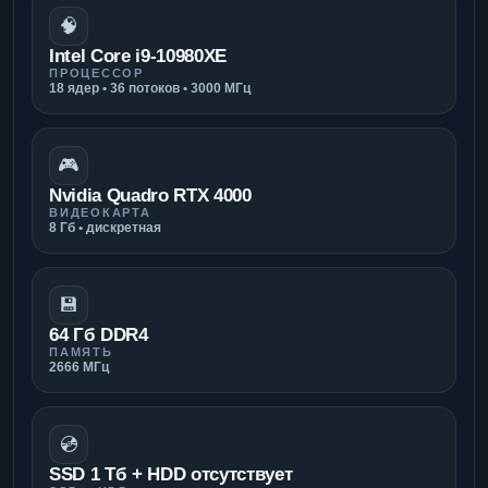
🧠
Intel Core i9-10980XE
ПРОЦЕССОР
18 ядер • 36 потоков • 3000 МГц
🎮
Nvidia Quadro RTX 4000
ВИДЕОКАРТА
8 Гб • дискретная
💾
64 Гб DDR4
ПАМЯТЬ
2666 МГц
💿
SSD 1 Тб + HDD отсутствует