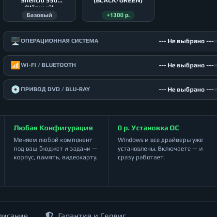
Silencio 550
(BLACK/GREEN)
(Чёрный)
Базовый
+1300 р.
🖥️
--- Не выбрано ---
ОПЕРАЦИОННАЯ СИСТЕМА
📶
--- Не выбрано ---
WI-FI / BLUETOOTH
💿
--- Не выбрано ---
ПРИВОД DVD / BLU-RAY
Любая Конфигурация
0 р. Установка ОС
Меняем любой компонент
Windows и все драйверы уже
под ваш бюджет и задачи —
установлены. Включаете — и
корпус, память, видеокарту.
сразу работает.
писание
Гарантия и Сервис