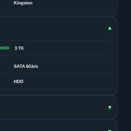
Kingston
▾
 HDD
3 Тб
SATA 6Gb/s
HDD
▾