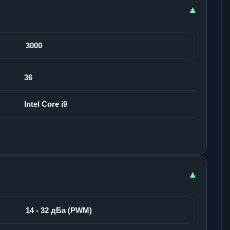
▾
3000
36
Intel Core i9
▾
14 - 32 дБа (PWM)