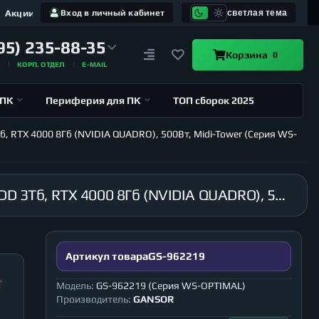
Акции
Вход в личный кабинет
светлая тема
95) 235-88-35
Корзина
0
А
КОРП. ОТДЕЛ
E-MAIL
 ПК
Периферия для ПК
ТОП сборок 2025
б, RTX 4000 8Гб (NVIDIA QUADRO), 500Вт, Midi-Tower (Серия WS-
Рабочая станция GANSOR-962219 Intel i9-10980XE 3.0 ГГц, X299, 64Гб 2666 МГц, SSD 1Тб, HDD 3Тб, RTX 4000 8Гб (NVIDIA QUADRO), 500Вт, Midi-Tower (Серия WS-OPTIMAL)
Артикул товара
GS-962219
Модель:
GS-962219 (Серия WS-OPTIMAL)
Производитель:
GANSOR