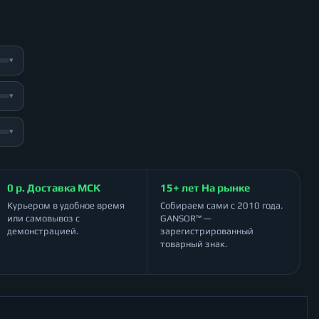
▾
▾
▾
0 р. Доставка МСК
15+ лет На рынке
Курьером в удобное время
Собираем сами с 2010 года.
или самовывоз с
GANSOR™ —
демонстрацией.
зарегистрированный
товарный знак.