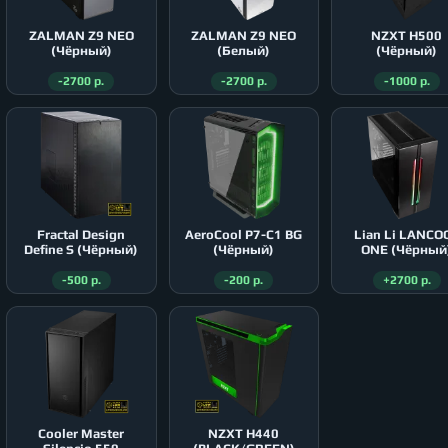
ZALMAN Z9 NEO
ZALMAN Z9 NEO
NZXT H500
(Чёрный)
(Белый)
(Чёрный)
-2700 р.
-2700 р.
-1000 р.
Fractal Design
AeroСool P7-C1 BG
Lian Li LANCO
Define S (Чёрный)
(Чёрный)
ONE (Чёрный
-500 р.
-200 р.
+2700 р.
Cooler Master
NZXT H440