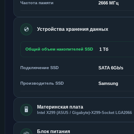
Частота памяти
2666 МГц
💿
Устройства хранения данных
Общий объем накопителей SSD
1 Тб
Подключение SSD
SATA 6Gb/s
Производитель SSD
Samsung
Материнская плата
🖥️
Intel X299 (ASUS / Gigabyte)
•
X299
•
Socket LGA2066
Блок питания