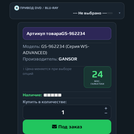
💿
ПРИВОД DVD / BLU-RAY
--- Не выбрано ---
▾
Артикул товара
GS-962234
Модель:
GS-962234 (Серия WS-
ADVANCED)
Производитель:
GANSOR
↕ Цена меняется при выборе
24
опций
МЕС.
ГАРАНТИИ
Наличие:
Купить в количестве:
Под заказ