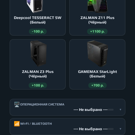
Deepcool TESSERACT SW
ZALMAN Z11 Plus
(Белый)
(Чёрный)
-100 р.
+1100 р.
ZALMAN Z3 Plus
GAMEMAX StarLight
(Чёрный)
(Белый)
+100 р.
+700 р.
🖥️
ОПЕРАЦИОННАЯ СИСТЕМА
--- Не выбрано ---
▾
📶
WI-FI / BLUETOOTH
--- Не выбрано ---
▾