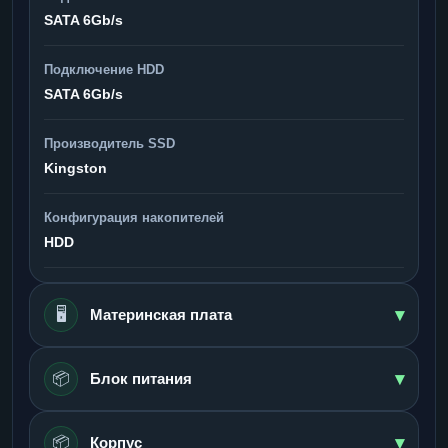
SATA 6Gb/s
Подключение HDD
SATA 6Gb/s
Производитель SSD
Kingston
Конфигурация накопителей
HDD
▾
🖥️
Материнская плата
▾
📦
Блок питания
▾
📦
Корпус