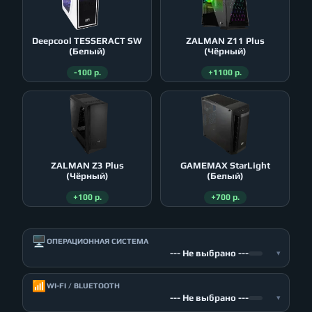
Deepcool TESSERACT SW
ZALMAN Z11 Plus
(Белый)
(Чёрный)
-100 р.
+1100 р.
ZALMAN Z3 Plus
GAMEMAX StarLight
(Чёрный)
(Белый)
+100 р.
+700 р.
🖥️
ОПЕРАЦИОННАЯ СИСТЕМА
--- Не выбрано ---
▾
📶
WI-FI / BLUETOOTH
--- Не выбрано ---
▾