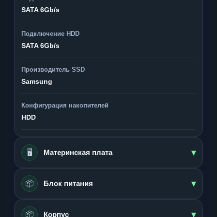
SATA 6Gb/s
Подключение HDD
SATA 6Gb/s
Производитель SSD
Samsung
Конфигурация накопителей
HDD
▾
🖥️
Материнская плата
▾
📦
Блок питания
▾
📦
Корпус