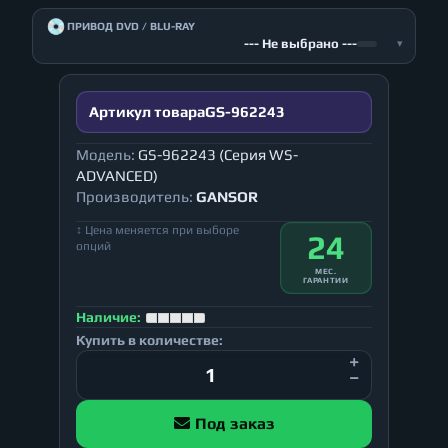
💿
ПРИВОД DVD / BLU-RAY
--- Не выбрано ---
▾
Артикул товара
GS-962243
Модель:
GS-962243 (Серия WS-
ADVANCED)
Производитель:
GANSOR
↕ Цена меняется при выборе
24
опций
МЕС.
ГАРАНТИИ
Наличие:
Купить в количестве:
Под заказ