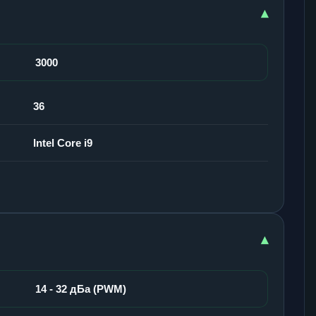
▾
3000
36
Intel Core i9
▾
14 - 32 дБа (PWM)