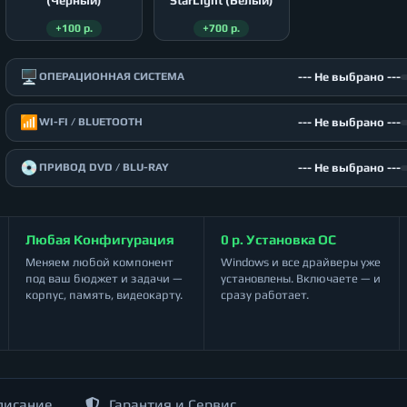
(Чёрный)
StarLight (Белый)
+100 р.
+700 р.
🖥️
--- Не выбрано ---
ОПЕРАЦИОННАЯ СИСТЕМА
📶
--- Не выбрано ---
WI-FI / BLUETOOTH
💿
--- Не выбрано ---
ПРИВОД DVD / BLU-RAY
Любая Конфигурация
0 р. Установка ОС
Меняем любой компонент
Windows и все драйверы уже
под ваш бюджет и задачи —
установлены. Включаете — и
корпус, память, видеокарту.
сразу работает.
писание
Гарантия и Сервис