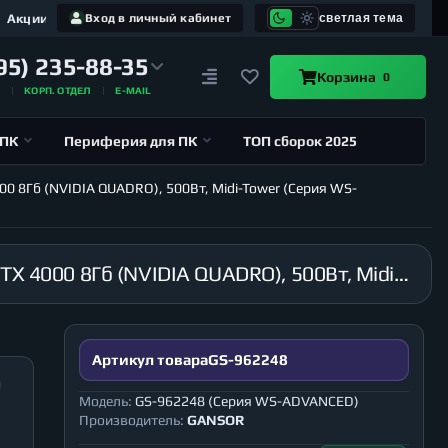
Акции
Вход в личный кабинет
светлая тема
95) 235-88-35
Корзина
0
А
КОРП. ОТДЕЛ
E-MAIL
 ПК
Периферия для ПК
ТОП сборок 2025
00 8Гб (NVIDIA QUADRO), 500Вт, Midi-Tower (Серия WS-
Рабочая станция GANSOR-962248 Intel i9-10980XE 3.0 ГГц, X299, 16Гб 2666 МГц, HDD 2Тб, RTX 4000 8Гб (NVIDIA QUADRO), 500Вт, Midi-Tower (Серия WS-ADVANCED)
Артикул товара
GS-962248
Модель:
GS-962248 (Серия WS-ADVANCED)
Производитель:
GANSOR