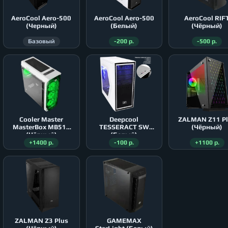
AeroСool Aero-500
AeroСool Aero-500
AeroСool RIF
(Черный)
(Белый)
(Чёрный)
Базовый
-200 р.
-500 р.
Cooler Master
Deepcool
ZALMAN Z11 P
MasterBox MB511
TESSERACT SW
(Чёрный)
(Чёрный)
(Белый)
+1400 р.
-100 р.
+1100 р.
ZALMAN Z3 Plus
GAMEMAX