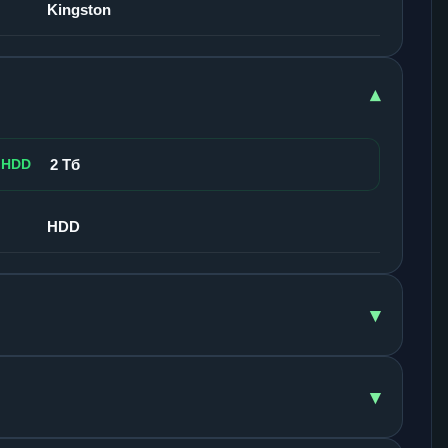
Kingston
▾
 HDD
2 Тб
HDD
▾
▾