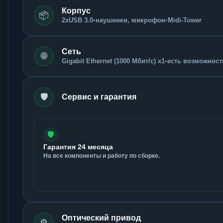
Корпус
📦
2xUSB 3.0
•
наушники, микрофон
•
Midi-Tower
Сеть
🌐
Gigabit Ethernet (1000 Мбит/с) x1
•
есть возможность
🛡️
Сервис и гарантия
🛡️
Гарантия 24 месяца
На все компоненты и работу по сборке.
Оптический привод
⚙️