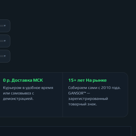
▾
▾
▾
0 р. Доставка МСК
15+ лет На рынке
Курьером в удобное время
Собираем сами с 2010 года.
или самовывоз с
GANSOR™ —
демонстрацией.
зарегистрированный
товарный знак.