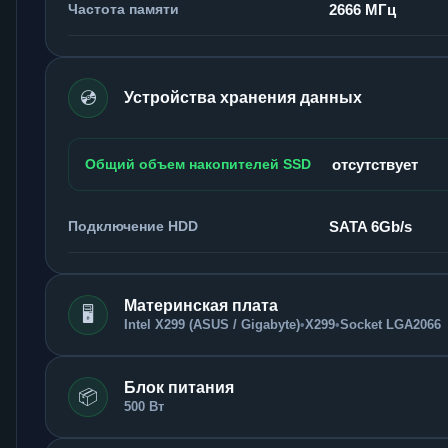
Частота памяти
2666 МГц
💿
Устройства хранения данных
Общий объем накопителей SSD
отсутствует
Подключение HDD
SATA 6Gb/s
Материнская плата
🖥️
Intel X299 (ASUS / Gigabyte)
•
X299
•
Socket LGA2066
Блок питания
📦
500 Вт