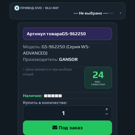
💿
ПРИВОД DVD / BLU-RAY
--- Не выбрано ---
▾
Артикул товара
GS-962250
Модель:
GS-962250 (Серия WS-
ADVANCED)
Производитель:
GANSOR
↕ Цена меняется при выборе
24
опций
МЕС.
ГАРАНТИИ
Наличие:
Купить в количестве:
Под заказ