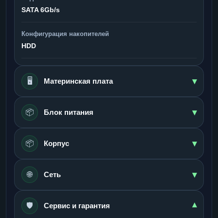
SATA 6Gb/s
Конфигурация накопителей
HDD
▾
🖥️
Материнская плата
▾
📦
Блок питания
▾
📦
Корпус
▾
🌐
Сеть
🛡️
▾
Сервис и гарантия