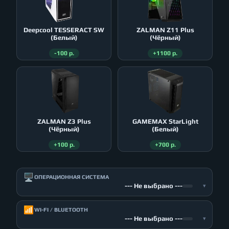
Deepcool TESSERACT SW
ZALMAN Z11 Plus
(Белый)
(Чёрный)
-100 р.
+1100 р.
ZALMAN Z3 Plus
GAMEMAX StarLight
(Чёрный)
(Белый)
+100 р.
+700 р.
🖥️
ОПЕРАЦИОННАЯ СИСТЕМА
--- Не выбрано ---
▾
📶
WI-FI / BLUETOOTH
--- Не выбрано ---
▾