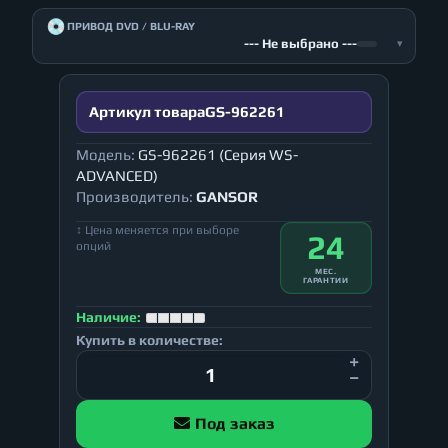
💿
ПРИВОД DVD / BLU-RAY
--- Не выбрано ---
▾
Артикул товара
GS-962261
Модель:
GS-962261 (Серия WS-
ADVANCED)
Производитель:
GANSOR
↕ Цена меняется при выборе
24
опций
МЕС.
ГАРАНТИИ
Наличие:
Купить в количестве:
Под заказ