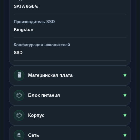
SATA 6Gb/s
Производитель SSD
Kingston
Конфигурация накопителей
SSD
▾
🖥️
Материнская плата
▾
📦
Блок питания
▾
📦
Корпус
▾
🌐
Сеть