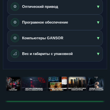
▾
⚙️
Оптический привод
▾
⚙️
Програмное обеспечение
▾
⚙️
Компьютеры GANSOR
▾
📐
Вес и габариты с упаковкой