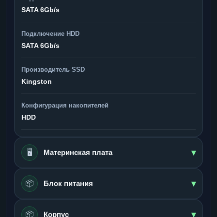
SATA 6Gb/s
Подключение HDD
SATA 6Gb/s
Производитель SSD
Kingston
Конфигурация накопителей
HDD
▾
🖥️
Материнская плата
▾
📦
Блок питания
▾
📦
Корпус