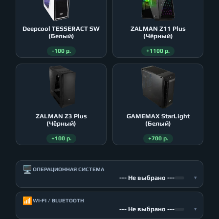
Deepcool TESSERACT SW
ZALMAN Z11 Plus
(Белый)
(Чёрный)
-100 р.
+1100 р.
ZALMAN Z3 Plus
GAMEMAX StarLight
(Чёрный)
(Белый)
+100 р.
+700 р.
🖥️
ОПЕРАЦИОННАЯ СИСТЕМА
--- Не выбрано ---
▾
📶
WI-FI / BLUETOOTH
--- Не выбрано ---
▾