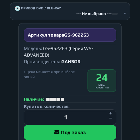
💿
ПРИВОД DVD / BLU-RAY
--- Не выбрано ---
▾
Артикул товара
GS-962263
Модель:
GS-962263 (Серия WS-
ADVANCED)
Производитель:
GANSOR
↕ Цена меняется при выборе
24
опций
МЕС.
ГАРАНТИИ
Наличие:
Купить в количестве:
Под заказ