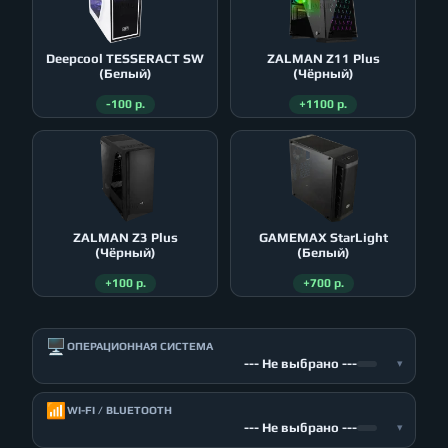
Deepcool TESSERACT SW
ZALMAN Z11 Plus
(Белый)
(Чёрный)
-100 р.
+1100 р.
ZALMAN Z3 Plus
GAMEMAX StarLight
(Чёрный)
(Белый)
+100 р.
+700 р.
🖥️
ОПЕРАЦИОННАЯ СИСТЕМА
--- Не выбрано ---
▾
📶
WI-FI / BLUETOOTH
--- Не выбрано ---
▾