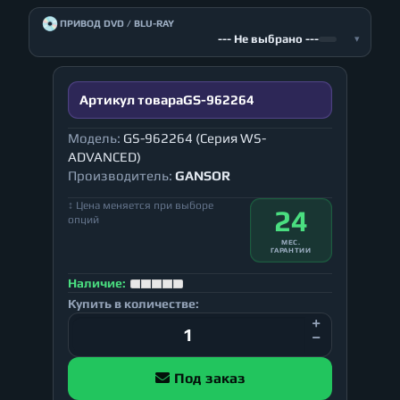
💿
ПРИВОД DVD / BLU-RAY
--- Не выбрано ---
▾
Артикул товара
GS-962264
Модель:
GS-962264 (Серия WS-
ADVANCED)
Производитель:
GANSOR
↕ Цена меняется при выборе
24
опций
МЕС.
ГАРАНТИИ
Наличие:
Купить в количестве:
Под заказ