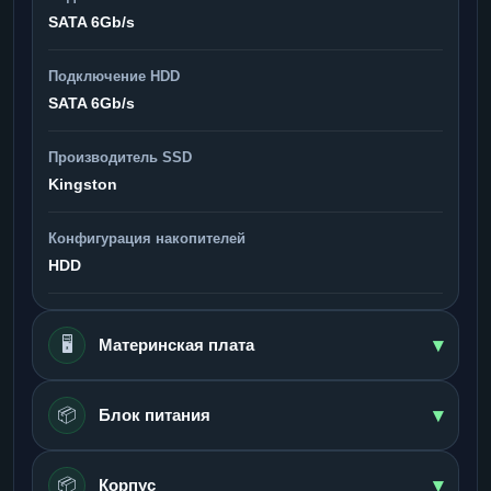
SATA 6Gb/s
Подключение HDD
SATA 6Gb/s
Производитель SSD
Kingston
Конфигурация накопителей
HDD
▾
🖥️
Материнская плата
▾
📦
Блок питания
▾
📦
Корпус