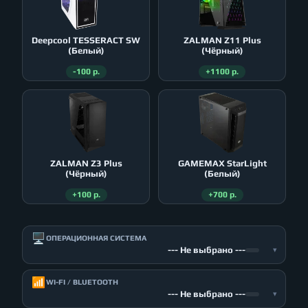
Deepcool TESSERACT SW
ZALMAN Z11 Plus
(Белый)
(Чёрный)
-100 р.
+1100 р.
ZALMAN Z3 Plus
GAMEMAX StarLight
(Чёрный)
(Белый)
+100 р.
+700 р.
🖥️
ОПЕРАЦИОННАЯ СИСТЕМА
--- Не выбрано ---
▾
📶
WI-FI / BLUETOOTH
--- Не выбрано ---
▾