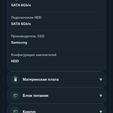
SATA 6Gb/s
Подключение HDD
SATA 6Gb/s
Производитель SSD
Samsung
Конфигурация накопителей
HDD
▾
🖥️
Материнская плата
▾
📦
Блок питания
▾
📦
Корпус