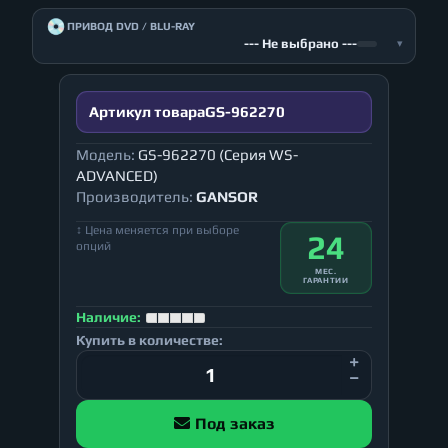
💿
ПРИВОД DVD / BLU-RAY
--- Не выбрано ---
▾
Артикул товара
GS-962270
Модель:
GS-962270 (Серия WS-
ADVANCED)
Производитель:
GANSOR
↕ Цена меняется при выборе
24
опций
МЕС.
ГАРАНТИИ
Наличие:
Купить в количестве:
Под заказ