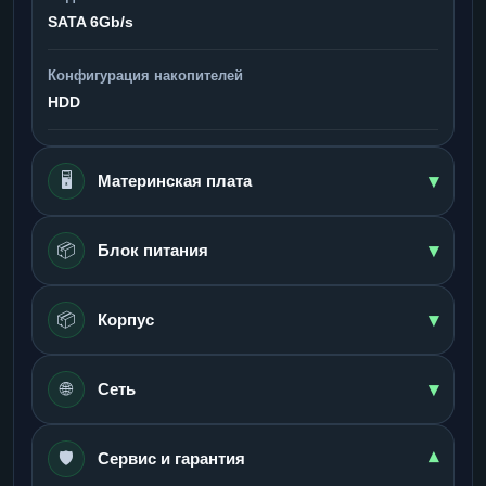
SATA 6Gb/s
Конфигурация накопителей
HDD
▾
🖥️
Материнская плата
▾
📦
Блок питания
▾
📦
Корпус
▾
🌐
Сеть
🛡️
▾
Сервис и гарантия