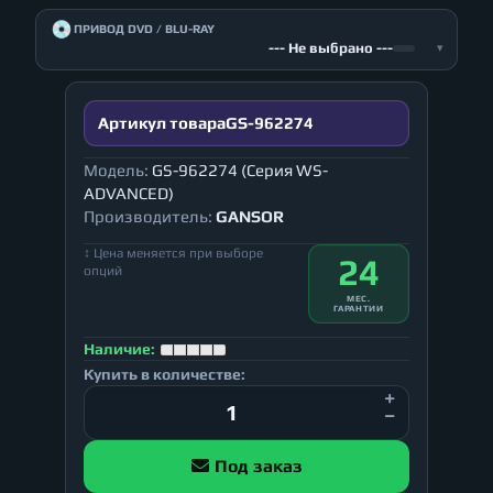
💿
ПРИВОД DVD / BLU-RAY
--- Не выбрано ---
▾
Артикул товара
GS-962274
Модель:
GS-962274 (Серия WS-
ADVANCED)
Производитель:
GANSOR
↕ Цена меняется при выборе
24
опций
МЕС.
ГАРАНТИИ
Наличие:
Купить в количестве:
Под заказ