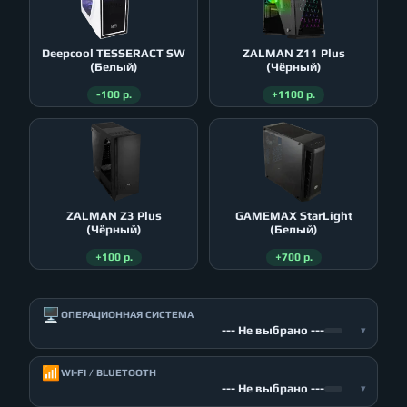
Deepcool TESSERACT SW
ZALMAN Z11 Plus
(Белый)
(Чёрный)
-100 р.
+1100 р.
ZALMAN Z3 Plus
GAMEMAX StarLight
(Чёрный)
(Белый)
+100 р.
+700 р.
🖥️
ОПЕРАЦИОННАЯ СИСТЕМА
--- Не выбрано ---
▾
📶
WI-FI / BLUETOOTH
--- Не выбрано ---
▾