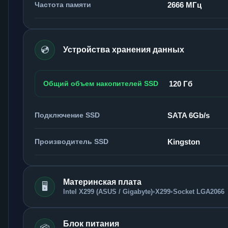
Частота памяти
2666 МГц
💿
Устройства хранения данных
Общий объем накопителей SSD
120 Гб
Подключение SSD
SATA 6Gb/s
Производитель SSD
Kingston
Материнская плата
🖥️
Intel X299 (ASUS / Gigabyte)
•
X299
•
Socket LGA2066
Блок питания