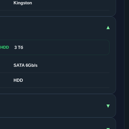
Kingston
▾
 HDD
3 Тб
SATA 6Gb/s
HDD
▾