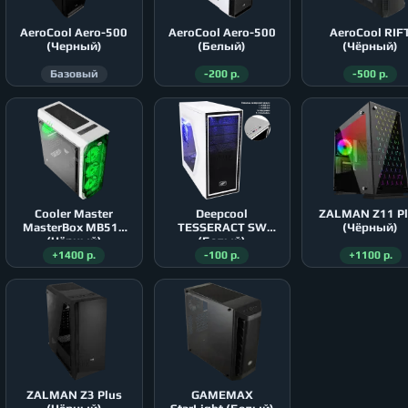
AeroСool Aero-500
AeroСool Aero-500
AeroСool RIF
(Черный)
(Белый)
(Чёрный)
Базовый
-200 р.
-500 р.
Cooler Master
Deepcool
ZALMAN Z11 P
MasterBox MB511
TESSERACT SW
(Чёрный)
(Чёрный)
(Белый)
+1400 р.
-100 р.
+1100 р.
ZALMAN Z3 Plus
GAMEMAX