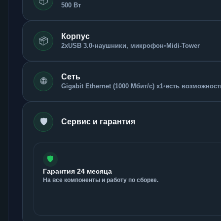
📦
500 Вт
Корпус
📦
2xUSB 3.0
•
наушники, микрофон
•
Midi-Tower
Сеть
🌐
Gigabit Ethernet (1000 Мбит/с) x1
•
есть возможность
🛡️
Сервис и гарантия
🛡️
Гарантия 24 месяца
На все компоненты и работу по сборке.