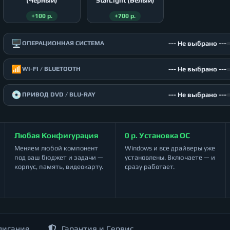
(Чёрный)
StarLight (Белый)
+100 р.
+700 р.
🖥️
--- Не выбрано ---
ОПЕРАЦИОННАЯ СИСТЕМА
📶
--- Не выбрано ---
WI-FI / BLUETOOTH
💿
--- Не выбрано ---
ПРИВОД DVD / BLU-RAY
Любая Конфигурация
0 р. Установка ОС
Меняем любой компонент
Windows и все драйверы уже
под ваш бюджет и задачи —
установлены. Включаете — и
корпус, память, видеокарту.
сразу работает.
писание
Гарантия и Сервис