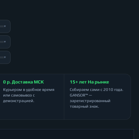
▾
▾
▾
0 р. Доставка МСК
15+ лет На рынке
Курьером в удобное время
Собираем сами с 2010 года.
или самовывоз с
GANSOR™ —
демонстрацией.
зарегистрированный
товарный знак.