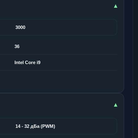
▾
3000
36
Intel Core i9
▾
14 - 32 дБа (PWM)