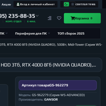
Акции
Вход в личный кабинет
светлая тема
95) 235-88-35
Корзина
0
А
КОРП. ОТДЕЛ
E-MAIL
 ПК
Периферия для ПК
ТОП сборок 2025
3Тб, RTX 4000 8Гб (NVIDIA QUADRO), 500Вт, Midi-Tower (Серия WS-
Рабочая станция GANSOR-962279 Intel i9-10980XE 3.0 ГГц, X299, 32Гб 2666 МГц, SSD 120Гб, HDD 3Тб, RTX 4000 8Гб (NVIDIA QUADRO), 500Вт, Midi-Tower (Серия WS-ADVANCED)
Артикул товара
GS-962279
Модель:
GS-962279 (Серия WS-ADVANCED)
Производитель:
GANSOR