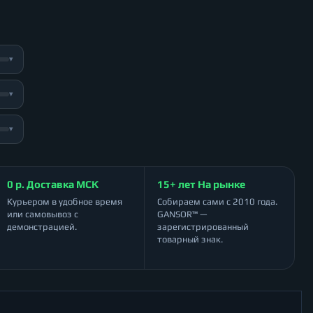
▾
▾
▾
0 р. Доставка МСК
15+ лет На рынке
Курьером в удобное время
Собираем сами с 2010 года.
или самовывоз с
GANSOR™ —
демонстрацией.
зарегистрированный
товарный знак.