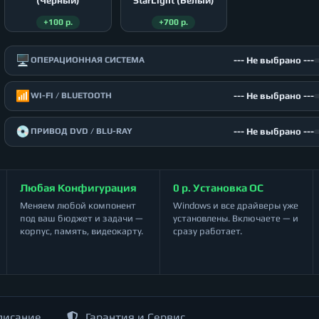
(Чёрный)
StarLight (Белый)
+100 р.
+700 р.
🖥️
--- Не выбрано ---
ОПЕРАЦИОННАЯ СИСТЕМА
📶
--- Не выбрано ---
WI-FI / BLUETOOTH
💿
--- Не выбрано ---
ПРИВОД DVD / BLU-RAY
Любая Конфигурация
0 р. Установка ОС
Меняем любой компонент
Windows и все драйверы уже
под ваш бюджет и задачи —
установлены. Включаете — и
корпус, память, видеокарту.
сразу работает.
писание
Гарантия и Сервис