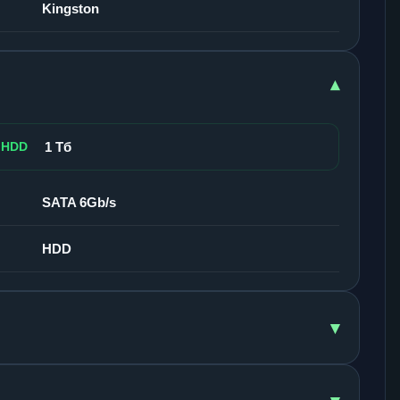
Kingston
▾
 HDD
1 Тб
SATA 6Gb/s
HDD
▾