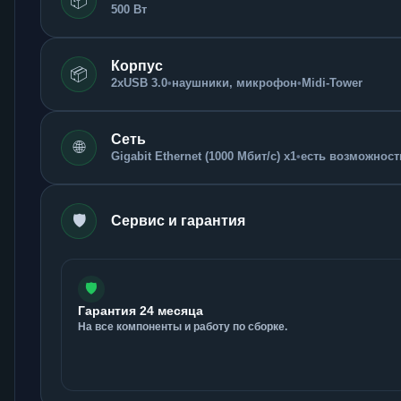
📦
500 Вт
Корпус
📦
2xUSB 3.0
•
наушники, микрофон
•
Midi-Tower
Сеть
🌐
Gigabit Ethernet (1000 Мбит/с) x1
•
есть возможность
🛡️
Сервис и гарантия
🛡️
Гарантия 24 месяца
На все компоненты и работу по сборке.