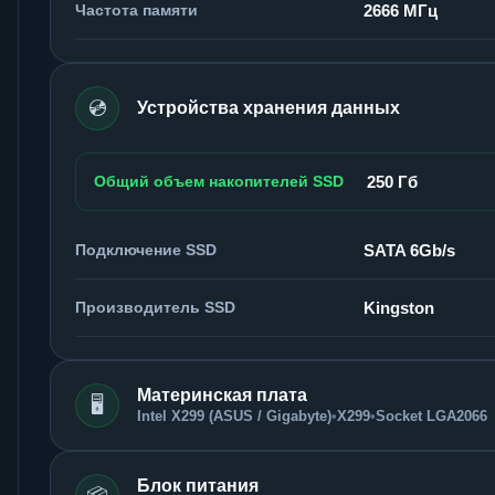
Частота памяти
2666 МГц
💿
Устройства хранения данных
Общий объем накопителей SSD
250 Гб
Подключение SSD
SATA 6Gb/s
Производитель SSD
Kingston
Материнская плата
🖥️
Intel X299 (ASUS / Gigabyte)
•
X299
•
Socket LGA2066
Блок питания