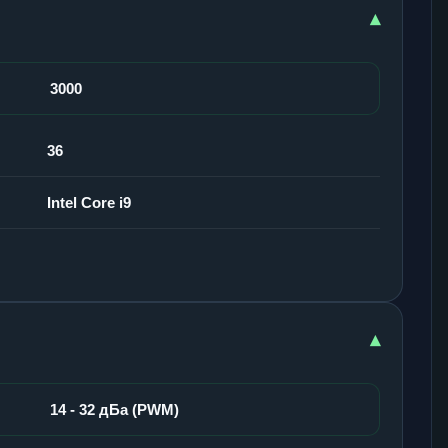
▾
3000
36
Intel Core i9
▾
14 - 32 дБа (PWM)