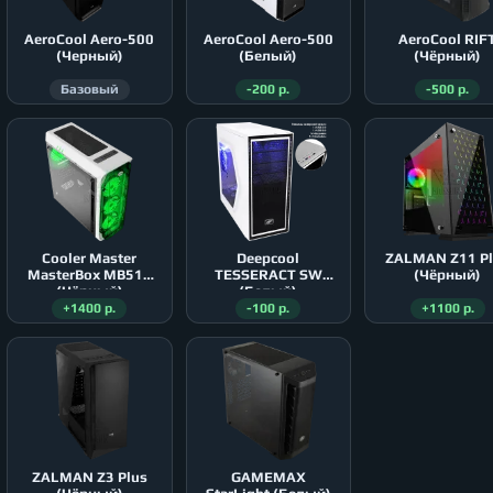
AeroСool Aero-500
AeroСool Aero-500
AeroСool RIF
(Черный)
(Белый)
(Чёрный)
Базовый
-200 р.
-500 р.
Cooler Master
Deepcool
ZALMAN Z11 P
MasterBox MB511
TESSERACT SW
(Чёрный)
(Чёрный)
(Белый)
+1400 р.
-100 р.
+1100 р.
ZALMAN Z3 Plus
GAMEMAX