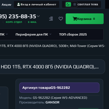
Акции
Вход в личный кабинет
светлая тема
95) 235-88-35
Корзина
0
А
КОРП. ОТДЕЛ
E-MAIL
 ПК
Периферия для ПК
ТОП сборок 2025
1Тб, RTX 4000 8Гб (NVIDIA QUADRO), 500Вт, Midi-Tower (Серия WS-
Рабочая станция GANSOR-962282 Intel i9-10980XE 3.0 ГГц, X299, 32Гб 2666 МГц, SSD 240Гб, HDD 1Тб, RTX 4000 8Гб (NVIDIA QUADRO), 500Вт, Midi-Tower (Серия WS-ADVANCED)
Артикул товара
GS-962282
Модель:
GS-962282 (Серия WS-ADVANCED)
Производитель:
GANSOR