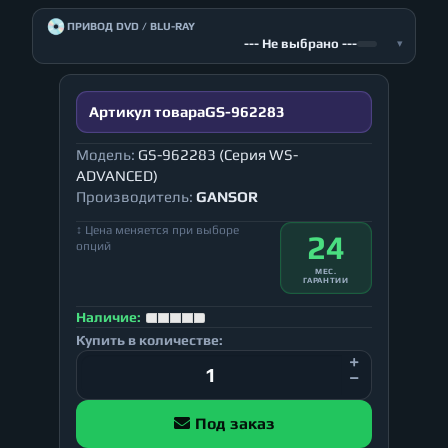
💿
ПРИВОД DVD / BLU-RAY
--- Не выбрано ---
▾
Артикул товара
GS-962283
Модель:
GS-962283 (Серия WS-
ADVANCED)
Производитель:
GANSOR
↕ Цена меняется при выборе
24
опций
МЕС.
ГАРАНТИИ
Наличие:
Купить в количестве:
Под заказ