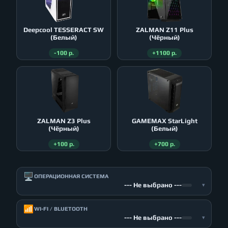
Deepcool TESSERACT SW
ZALMAN Z11 Plus
(Белый)
(Чёрный)
-100 р.
+1100 р.
ZALMAN Z3 Plus
GAMEMAX StarLight
(Чёрный)
(Белый)
+100 р.
+700 р.
🖥️
ОПЕРАЦИОННАЯ СИСТЕМА
--- Не выбрано ---
▾
📶
WI-FI / BLUETOOTH
--- Не выбрано ---
▾