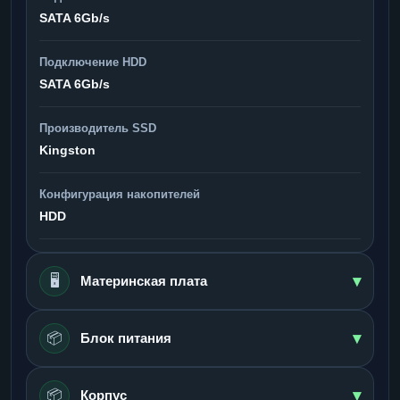
SATA 6Gb/s
Подключение HDD
SATA 6Gb/s
Производитель SSD
Kingston
Конфигурация накопителей
HDD
▾
🖥️
Материнская плата
▾
📦
Блок питания
▾
📦
Корпус