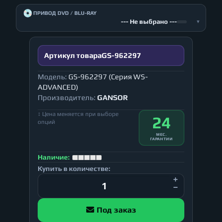
💿
ПРИВОД DVD / BLU-RAY
--- Не выбрано ---
▾
Артикул товара
GS-962297
Модель:
GS-962297 (Серия WS-
ADVANCED)
Производитель:
GANSOR
↕ Цена меняется при выборе
24
опций
МЕС.
ГАРАНТИИ
Наличие:
Купить в количестве:
Под заказ