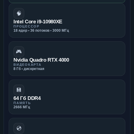
🧠
Intel Core i9-10980XE
ПРОЦЕССОР
18 ядер • 36 потоков • 3000 МГц
🎮
Nvidia Quadro RTX 4000
ВИДЕОКАРТА
8 Гб • дискретная
💾
64 Гб DDR4
ПАМЯТЬ
2666 МГц
💿