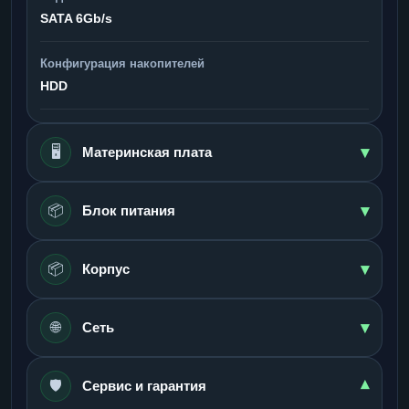
SATA 6Gb/s
Конфигурация накопителей
HDD
▾
🖥️
Материнская плата
▾
📦
Блок питания
▾
📦
Корпус
▾
🌐
Сеть
🛡️
▾
Сервис и гарантия