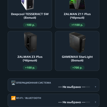
Deepcool TESSERACT SW
ZALMAN Z11 Plus
(Белый)
(Чёрный)
-100 р.
+1100 р.
ZALMAN Z3 Plus
GAMEMAX StarLight
(Чёрный)
(Белый)
+100 р.
+700 р.
🖥️
ОПЕРАЦИОННАЯ СИСТЕМА
--- Не выбрано ---
▾
📶
WI-FI / BLUETOOTH
--- Не выбрано ---
▾