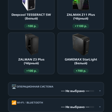
Deepcool TESSERACT SW
ZALMAN Z11 Plus
(Белый)
(Чёрный)
-100 р.
+1100 р.
ZALMAN Z3 Plus
GAMEMAX StarLight
(Чёрный)
(Белый)
+100 р.
+700 р.
🖥️
ОПЕРАЦИОННАЯ СИСТЕМА
--- Не выбрано ---
▾
📶
WI-FI / BLUETOOTH
--- Не выбрано ---
▾