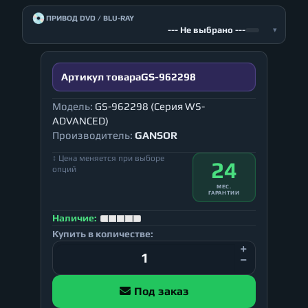
💿
ПРИВОД DVD / BLU-RAY
--- Не выбрано ---
▾
Артикул товара
GS-962298
Модель:
GS-962298 (Серия WS-
ADVANCED)
Производитель:
GANSOR
↕ Цена меняется при выборе
24
опций
МЕС.
ГАРАНТИИ
Наличие:
Купить в количестве:
Под заказ