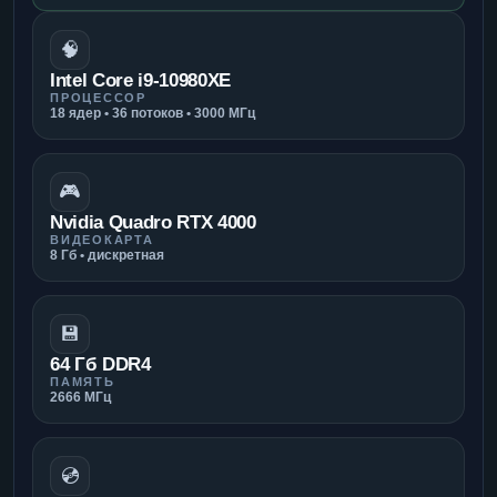
🧠
Intel Core i9-10980XE
ПРОЦЕССОР
18 ядер • 36 потоков • 3000 МГц
🎮
Nvidia Quadro RTX 4000
ВИДЕОКАРТА
8 Гб • дискретная
💾
64 Гб DDR4
ПАМЯТЬ
2666 МГц
💿