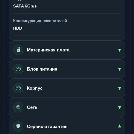
SATA 6Gb/s
Конфигурация накопителей
HDD
▾
🖥️
Материнская плата
▾
📦
Блок питания
▾
📦
Корпус
▾
🌐
Сеть
🛡️
▾
Сервис и гарантия