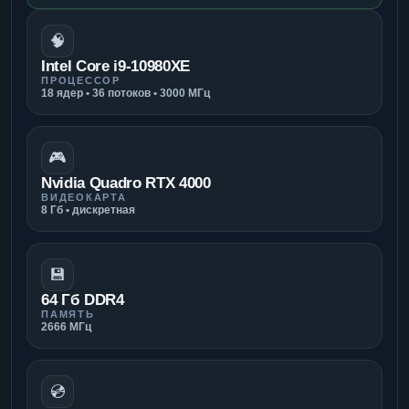
🧠
Intel Core i9-10980XE
ПРОЦЕССОР
18 ядер • 36 потоков • 3000 МГц
🎮
Nvidia Quadro RTX 4000
ВИДЕОКАРТА
8 Гб • дискретная
💾
64 Гб DDR4
ПАМЯТЬ
2666 МГц
💿