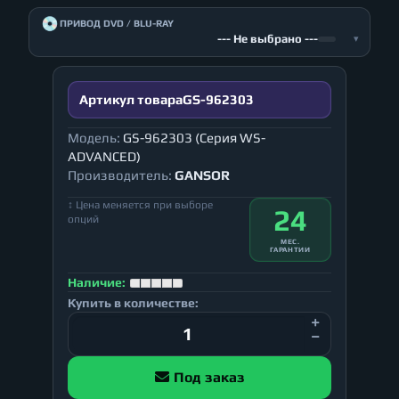
💿
ПРИВОД DVD / BLU-RAY
--- Не выбрано ---
▾
Артикул товара
GS-962303
Модель:
GS-962303 (Серия WS-
ADVANCED)
Производитель:
GANSOR
↕ Цена меняется при выборе
24
опций
МЕС.
ГАРАНТИИ
Наличие:
Купить в количестве:
Под заказ