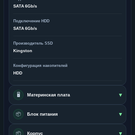
SATA 6Gb/s
Подключение HDD
SATA 6Gb/s
Производитель SSD
Kingston
Конфигурация накопителей
HDD
▾
🖥️
Материнская плата
▾
📦
Блок питания
▾
📦
Корпус