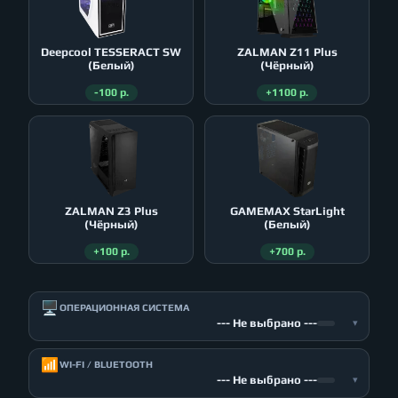
Deepcool TESSERACT SW
ZALMAN Z11 Plus
(Белый)
(Чёрный)
-100 р.
+1100 р.
ZALMAN Z3 Plus
GAMEMAX StarLight
(Чёрный)
(Белый)
+100 р.
+700 р.
🖥️
ОПЕРАЦИОННАЯ СИСТЕМА
--- Не выбрано ---
▾
📶
WI-FI / BLUETOOTH
--- Не выбрано ---
▾