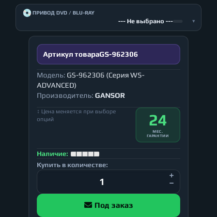
💿
ПРИВОД DVD / BLU-RAY
--- Не выбрано ---
▾
Артикул товара
GS-962306
Модель:
GS-962306 (Серия WS-
ADVANCED)
Производитель:
GANSOR
↕ Цена меняется при выборе
24
опций
МЕС.
ГАРАНТИИ
Наличие:
Купить в количестве:
Под заказ