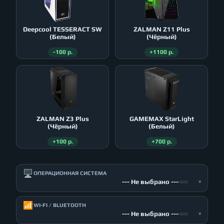
Deepcool TESSERACT SW
ZALMAN Z11 Plus
(Белый)
(Чёрный)
-100 р.
+1100 р.
ZALMAN Z3 Plus
GAMEMAX StarLight
(Чёрный)
(Белый)
+100 р.
+700 р.
🖥️
ОПЕРАЦИОННАЯ СИСТЕМА
--- Не выбрано ---
▾
📶
WI-FI / BLUETOOTH
--- Не выбрано ---
▾