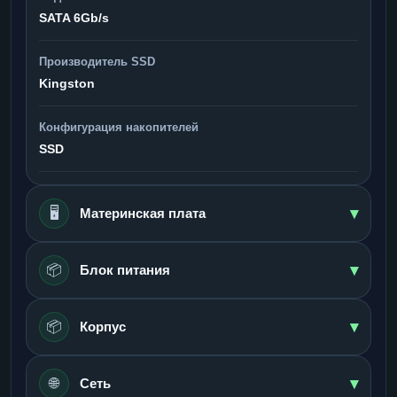
SATA 6Gb/s
Производитель SSD
Kingston
Конфигурация накопителей
SSD
▾
🖥️
Материнская плата
▾
📦
Блок питания
▾
📦
Корпус
▾
🌐
Сеть