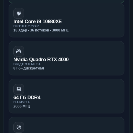
🧠
Intel Core i9-10980XE
ПРОЦЕССОР
18 ядер • 36 потоков • 3000 МГц
🎮
Nvidia Quadro RTX 4000
ВИДЕОКАРТА
8 Гб • дискретная
💾
64 Гб DDR4
ПАМЯТЬ
2666 МГц
💿