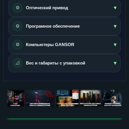
▾
⚙️
Оптический привод
▾
⚙️
Програмное обеспечение
▾
⚙️
Компьютеры GANSOR
▾
📐
Вес и габариты с упаковкой