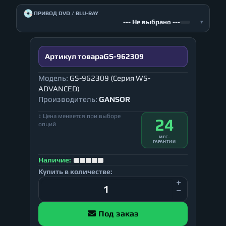
💿
ПРИВОД DVD / BLU-RAY
--- Не выбрано ---
▾
Артикул товара
GS-962309
Модель:
GS-962309 (Серия WS-
ADVANCED)
Производитель:
GANSOR
↕ Цена меняется при выборе
24
опций
МЕС.
ГАРАНТИИ
Наличие:
Купить в количестве:
Под заказ