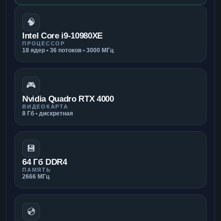
🧠
Intel Core i9-10980XE
ПРОЦЕССОР
18 ядер • 36 потоков • 3000 МГц
🎮
Nvidia Quadro RTX 4000
ВИДЕОКАРТА
8 Гб • дискретная
💾
64 Гб DDR4
ПАМЯТЬ
2666 МГц
💿