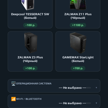
Deepcool TESSERACT SW
ZALMAN Z11 Plus
(Белый)
(Чёрный)
-100 р.
+1100 р.
ZALMAN Z3 Plus
GAMEMAX StarLight
(Чёрный)
(Белый)
+100 р.
+700 р.
🖥️
ОПЕРАЦИОННАЯ СИСТЕМА
--- Не выбрано ---
▾
📶
WI-FI / BLUETOOTH
--- Не выбрано ---
▾