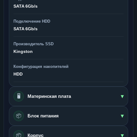
SATA 6Gb/s
Подключение HDD
SATA 6Gb/s
Производитель SSD
Kingston
Конфигурация накопителей
HDD
▾
🖥️
Материнская плата
▾
📦
Блок питания
▾
📦
Корпус