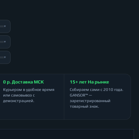
▾
▾
▾
0 р. Доставка МСК
15+ лет На рынке
Курьером в удобное время
Собираем сами с 2010 года.
или самовывоз с
GANSOR™ —
демонстрацией.
зарегистрированный
товарный знак.