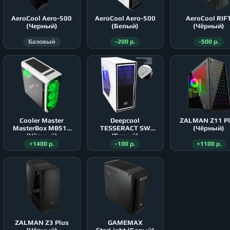
AeroСool Aero-500
AeroСool Aero-500
AeroСool RIF
(Черный)
(Белый)
(Чёрный)
Базовый
-200 р.
-500 р.
Cooler Master
Deepcool
ZALMAN Z11 P
MasterBox MB511
TESSERACT SW
(Чёрный)
(Чёрный)
(Белый)
+1400 р.
-100 р.
+1100 р.
ZALMAN Z3 Plus
GAMEMAX