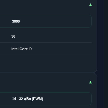
▾
3000
36
Intel Core i9
▾
14 - 32 дБа (PWM)