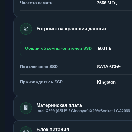
Частота памяти
2666 МГц
💿
Устройства хранения данных
Общий объем накопителей SSD
500 Гб
Подключение SSD
SATA 6Gb/s
Производитель SSD
Kingston
Материнская плата
🖥️
Intel X299 (ASUS / Gigabyte)
•
X299
•
Socket LGA2066
Блок питания