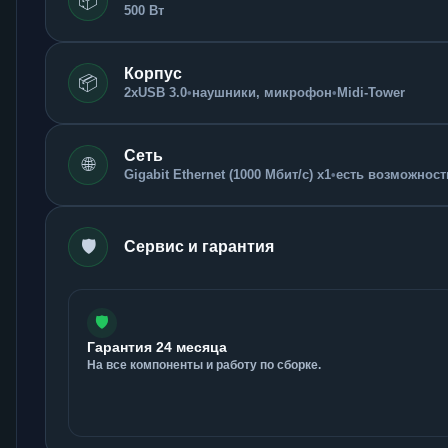
📦
500 Вт
Корпус
📦
2xUSB 3.0
•
наушники, микрофон
•
Midi-Tower
Сеть
🌐
Gigabit Ethernet (1000 Мбит/с) x1
•
есть возможность
🛡️
Сервис и гарантия
🛡️
Гарантия 24 месяца
На все компоненты и работу по сборке.