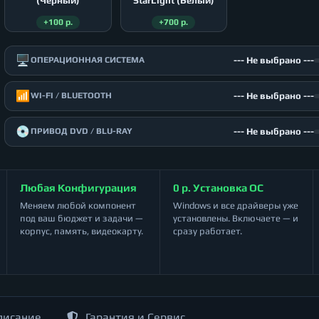
(Чёрный)
StarLight (Белый)
+100 р.
+700 р.
🖥️
--- Не выбрано ---
ОПЕРАЦИОННАЯ СИСТЕМА
📶
--- Не выбрано ---
WI-FI / BLUETOOTH
💿
--- Не выбрано ---
ПРИВОД DVD / BLU-RAY
Любая Конфигурация
0 р. Установка ОС
Меняем любой компонент
Windows и все драйверы уже
под ваш бюджет и задачи —
установлены. Включаете — и
корпус, память, видеокарту.
сразу работает.
писание
Гарантия и Сервис