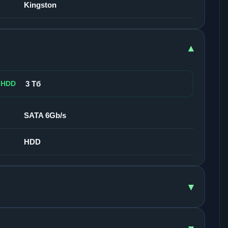
Kingston
▾
 HDD
3 Тб
SATA 6Gb/s
HDD
▾