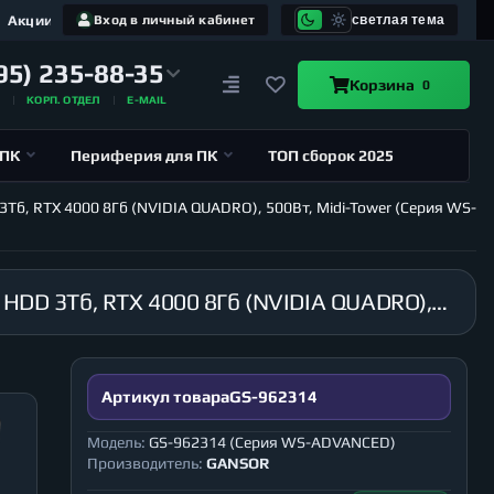
Акции
Вход в личный кабинет
светлая тема
95) 235-88-35
Корзина
0
А
КОРП. ОТДЕЛ
E-MAIL
 ПК
Периферия для ПК
ТОП сборок 2025
3Тб, RTX 4000 8Гб (NVIDIA QUADRO), 500Вт, Midi-Tower (Серия WS-
Рабочая станция GANSOR-962314 Intel i9-10980XE 3.0 ГГц, X299, 64Гб 2666 МГц, SSD 480Гб, HDD 3Тб, RTX 4000 8Гб (NVIDIA QUADRO), 500Вт, Midi-Tower (Серия WS-ADVANCED)
Артикул товара
GS-962314
Модель:
GS-962314 (Серия WS-ADVANCED)
Производитель:
GANSOR