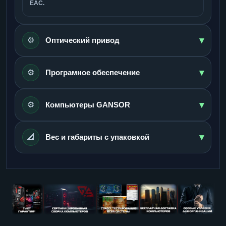
ЕАС.
▾
⚙️
Оптический привод
▾
⚙️
Програмное обеспечение
▾
⚙️
Компьютеры GANSOR
▾
📐
Вес и габариты с упаковкой