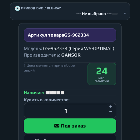
💿
ПРИВОД DVD / BLU-RAY
--- Не выбрано ---
▾
Артикул товара
GS-962334
Модель:
GS-962334 (Серия WS-OPTIMAL)
Производитель:
GANSOR
↕ Цена меняется при выборе
24
опций
МЕС.
ГАРАНТИИ
Наличие:
Купить в количестве:
Под заказ