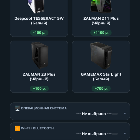
Deepcool TESSERACT SW
ZALMAN Z11 Plus
(Белый)
(Чёрный)
-100 р.
+1100 р.
ZALMAN Z3 Plus
GAMEMAX StarLight
(Чёрный)
(Белый)
+100 р.
+700 р.
🖥️
ОПЕРАЦИОННАЯ СИСТЕМА
--- Не выбрано ---
▾
📶
WI-FI / BLUETOOTH
--- Не выбрано ---
▾