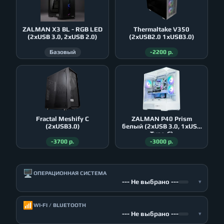
ZALMAN X3 BL - RGB LED
Thermaltake V350
(2xUSB 3.0, 2xUSB 2.0)
(2xUSB2.0 1xUSB3.0)
Базовый
-2200 р.
Fractal Meshify C
ZALMAN P40 Prism
(2xUSB3.0)
белый (2xUSB 3.0, 1xUSB
Type-C)
-3700 р.
-3000 р.
🖥️
ОПЕРАЦИОННАЯ СИСТЕМА
--- Не выбрано ---
▾
📶
WI-FI / BLUETOOTH
--- Не выбрано ---
▾