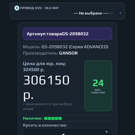
💿
ПРИВОД DVD / BLU-RAY
--- Не выбрано ---
▾
Артикул товара
GS-2098032
Модель:
GS-2098032 (Серия ADVANCED)
Производитель:
GANSOR
Цена для юр. лиц:
324500 р.
306150
24
р.
МЕС.
ГАРАНТИИ
↕ Цена меняется при выборе
опций
Наличие:
Купить в количестве: