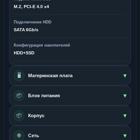
M.2, PCI-E 4.0 x4
Подключение HDD
SATA 6Gb/s
Конфигурация накопителей
HDD+SSD
▾
🖥️
Материнская плата
▾
📦
Блок питания
▾
📦
Корпус
▾
🌐
Сеть