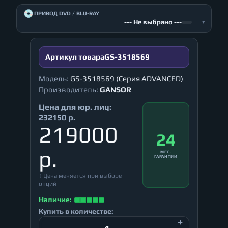
💿
ПРИВОД DVD / BLU-RAY
--- Не выбрано ---
▾
Артикул товара
GS-3518569
Модель:
GS-3518569 (Серия ADVANCED)
Производитель:
GANSOR
Цена для юр. лиц:
232150 р.
219000
24
р.
МЕС.
ГАРАНТИИ
↕ Цена меняется при выборе
опций
Наличие:
Купить в количестве: