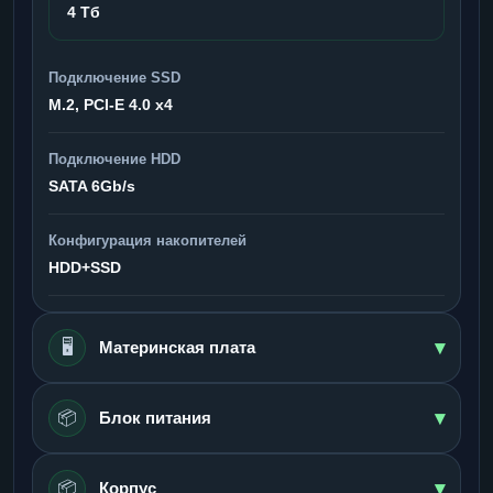
4 Тб
Подключение SSD
M.2, PCI-E 4.0 x4
Подключение HDD
SATA 6Gb/s
Конфигурация накопителей
HDD+SSD
▾
🖥️
Материнская плата
▾
📦
Блок питания
▾
📦
Корпус