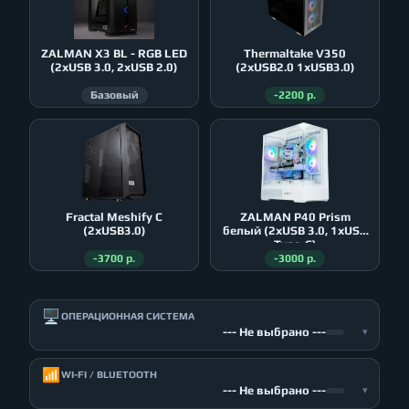
ZALMAN X3 BL - RGB LED
Thermaltake V350
(2xUSB 3.0, 2xUSB 2.0)
(2xUSB2.0 1xUSB3.0)
Базовый
-2200 р.
Fractal Meshify C
ZALMAN P40 Prism
(2xUSB3.0)
белый (2xUSB 3.0, 1xUSB
Type-C)
-3700 р.
-3000 р.
🖥️
ОПЕРАЦИОННАЯ СИСТЕМА
--- Не выбрано ---
▾
📶
WI-FI / BLUETOOTH
--- Не выбрано ---
▾