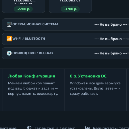
(2xUSB2.0
(2xUSB3.0)
1xUSB3.0)
-2200 р.
-3700 р.
🖥️
--- Не выбрано ---
ОПЕРАЦИОННАЯ СИСТЕМА
📶
--- Не выбрано ---
WI-FI / BLUETOOTH
💿
--- Не выбрано ---
ПРИВОД DVD / BLU-RAY
Любая Конфигурация
0 р. Установка ОС
Меняем любой компонент
Windows и все драйверы уже
под ваш бюджет и задачи —
установлены. Включаете — и
корпус, память, видеокарту.
сразу работает.
писание
Гарантия и Сервис
Результаты тест