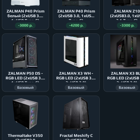
ZALMAN P40 Prism
ZALMAN P40 Prism
ZALMAN Z1
белый (2xUSB 3.0,
(2xUSB 3.0, 1xUSB
(2xUSB3.0, 1xU
1xUSB Type-C)
Type-C)
3.1 Type-C)
-3000 р.
-4200 р.
-3300 р.
ZALMAN P50 DS -
ZALMAN X3 WH -
ZALMAN X3 BL
RGB LED (2xUSB 3.0,
RGB LED (2xUSB 3.0,
RGB LED (2xUSB 
1xUSB Type-C)
2xUSB 2.0)
2xUSB 2.0)
Базовый
Базовый
Базовый
Thermaltake V350
Fractal Meshify C