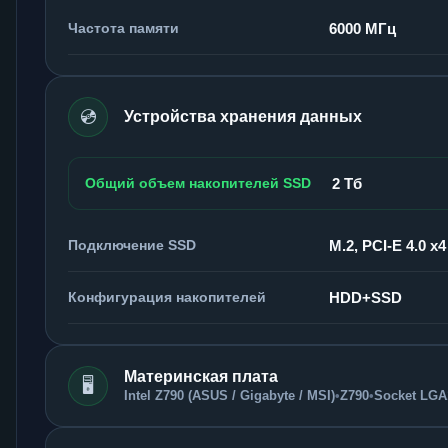
Частота памяти
6000 МГц
💿
Устройства хранения данных
Общий объем накопителей SSD
2 Тб
Подключение SSD
M.2, PCI-E 4.0 x4
Конфигурация накопителей
HDD+SSD
Материнская плата
🖥️
Intel Z790 (ASUS / Gigabyte / MSI)
•
Z790
•
Socket LGA