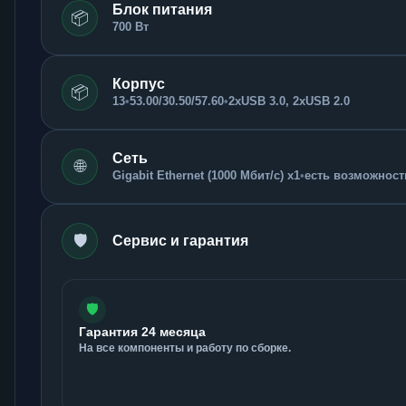
Блок питания
📦
700 Вт
Корпус
📦
13
•
53.00/30.50/57.60
•
2xUSB 3.0, 2xUSB 2.0
Сеть
🌐
Gigabit Ethernet (1000 Мбит/с) x1
•
есть возможность
🛡️
Сервис и гарантия
🛡️
Гарантия 24 месяца
На все компоненты и работу по сборке.