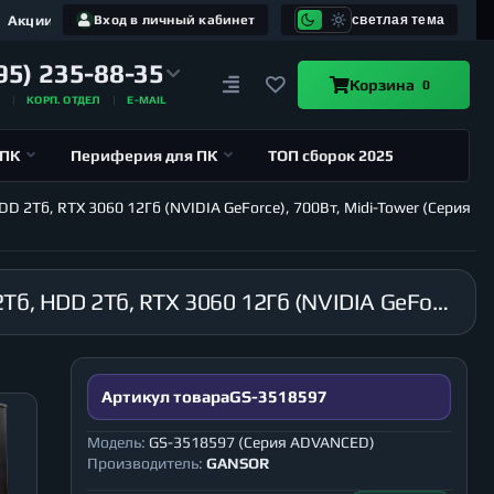
Акции
Вход в личный кабинет
светлая тема
95) 235-88-35
Корзина
0
А
КОРП. ОТДЕЛ
E-MAIL
 ПК
Периферия для ПК
ТОП сборок 2025
D 2Тб, RTX 3060 12Гб (NVIDIA GeForce), 700Вт, Midi-Tower (Серия
Компьютер GANSOR-3518597 Intel i9-13900KF 3.0 ГГц, Z790, 16Гб DDR5 6000 МГц, SSD M.2 2Тб, HDD 2Тб, RTX 3060 12Гб (NVIDIA GeForce), 700Вт, Midi-Tower (Серия ADVANCED)
Артикул товара
GS-3518597
Модель:
GS-3518597 (Серия ADVANCED)
Производитель:
GANSOR