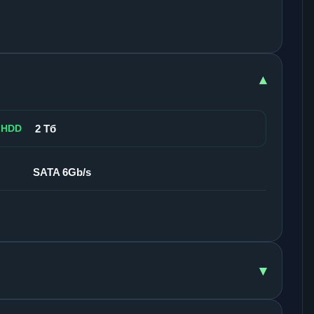
▾
 HDD
2 Тб
SATA 6Gb/s
▾