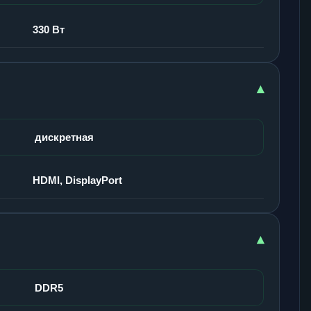
330 Вт
▾
дискретная
HDMI, DisplayPort
▾
DDR5