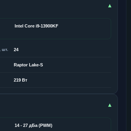
▾
Intel Core i9-13900KF
 шт.
24
Raptor Lake-S
219 Вт
▾
14 - 27 дБа (PWM)