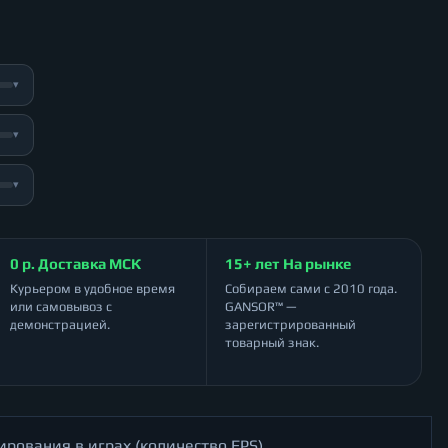
▾
▾
▾
0 р. Доставка МСК
15+ лет На рынке
Курьером в удобное время
Собираем сами с 2010 года.
или самовывоз с
GANSOR™ —
демонстрацией.
зарегистрированный
товарный знак.
ирования в играх (количество FPS)