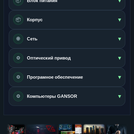
▾
📦
Блок питания
▾
📦
Корпус
▾
🌐
Сеть
▾
⚙️
Оптический привод
▾
⚙️
Програмное обеспечение
▾
⚙️
Компьютеры GANSOR