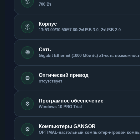
📦
700 Вт
Корпус
📦
13
•
53.00/30.50/57.60
•
2xUSB 3.0, 2xUSB 2.0
Сеть
🌐
Gigabit Ethernet (1000 Мбит/с) x1
•
есть возможность
Оптический привод
⚙️
отсутствует
Програмное обеспечение
⚙️
Windows 10 PRO Trial
Компьютеры GANSOR
⚙️
OPTIMAL
•
настольный компьютер
•
игровой компью