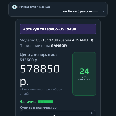
💿
ПРИВОД DVD / BLU-RAY
--- Не выбрано ---
▾
Артикул товара
GS-3519490
Модель:
GS-3519490 (Серия ADVANCED)
Производитель:
GANSOR
Цена для юр. лиц:
613600 р.
578850
24
р.
МЕС.
ГАРАНТИИ
↕ Цена меняется при выборе
опций
Наличие:
Купить в количестве: