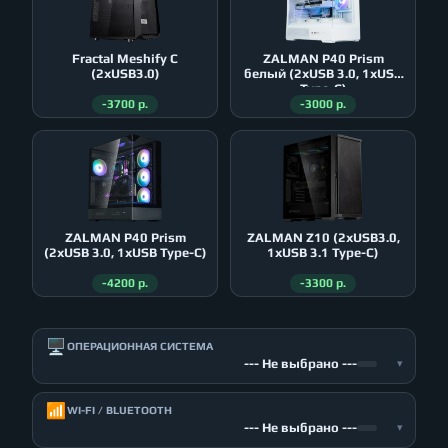
Fractal Meshify C
ZALMAN P40 Prism
(2xUSB3.0)
белый (2xUSB 3.0, 1xUSB
Type-C)
-3700 р.
-3000 р.
ZALMAN P40 Prism
ZALMAN Z10 (2xUSB3.0,
(2xUSB 3.0, 1xUSB Type-C)
1xUSB 3.1 Type-C)
-4200 р.
-3300 р.
🖥️
ОПЕРАЦИОННАЯ СИСТЕМА
--- Не выбрано ---
▾
📶
WI-FI / BLUETOOTH
--- Не выбрано ---
▾