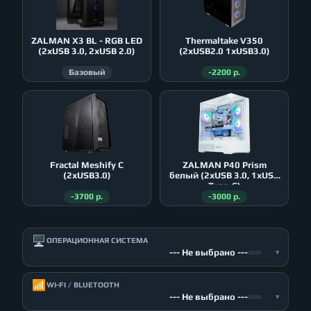
ZALMAN X3 BL - RGB LED
Thermaltake V350
(2xUSB 3.0, 2xUSB 2.0)
(2xUSB2.0 1xUSB3.0)
Базовый
-2200 р.
Fractal Meshify C
ZALMAN P40 Prism
(2xUSB3.0)
белый (2xUSB 3.0, 1xUSB
Type-C)
-3700 р.
-3000 р.
🖥️
ОПЕРАЦИОННАЯ СИСТЕМА
--- Не выбрано ---
▾
📶
WI-FI / BLUETOOTH
--- Не выбрано ---
▾