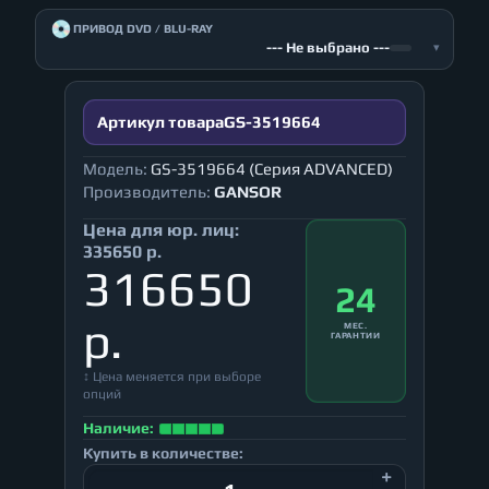
💿
ПРИВОД DVD / BLU-RAY
--- Не выбрано ---
▾
Артикул товара
GS-3519664
Модель:
GS-3519664 (Серия ADVANCED)
Производитель:
GANSOR
Цена для юр. лиц:
335650 р.
316650
24
р.
МЕС.
ГАРАНТИИ
↕ Цена меняется при выборе
опций
Наличие:
Купить в количестве: