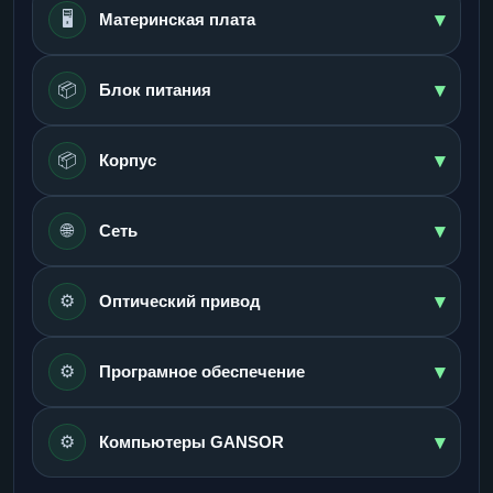
▾
🖥️
Материнская плата
▾
📦
Блок питания
▾
📦
Корпус
▾
🌐
Сеть
▾
⚙️
Оптический привод
▾
⚙️
Програмное обеспечение
▾
⚙️
Компьютеры GANSOR