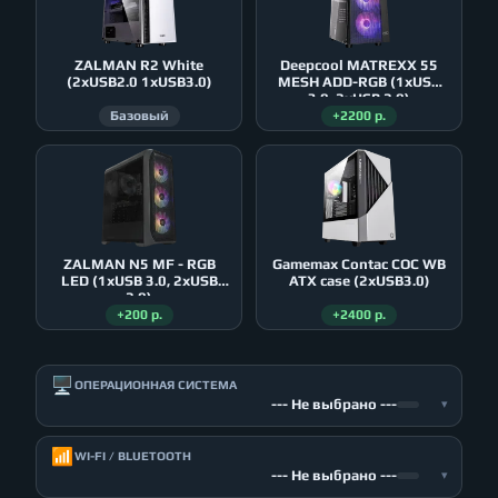
ZALMAN R2 White
Deepcool MATREXX 55
(2xUSB2.0 1xUSB3.0)
MESH ADD-RGB (1xUSB
3.0, 2xUSB 2.0)
Базовый
+2200 р.
ZALMAN N5 MF - RGB
Gamemax Contac COC WB
LED (1xUSB 3.0, 2xUSB
ATX case (2xUSB3.0)
2.0)
+200 р.
+2400 р.
🖥️
ОПЕРАЦИОННАЯ СИСТЕМА
--- Не выбрано ---
▾
📶
WI-FI / BLUETOOTH
--- Не выбрано ---
▾