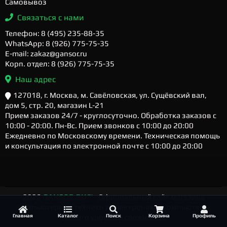
Самовывоз
Связаться с нами
Телефон: 8 (495) 235-88-35
WhatsApp: 8 (926) 775-75-35
E-mail: zakaz@gansor.ru
Корп. отдел: 8 (926) 775-75-35
Наш адрес
127018, г. Москва, м. Савёловская, ул. Сущёвский вал,
дом 5, стр. 20, магазин L-21
Прием заказов 24/7 - круглосуточно. Обработка заказов с
10:00 - 20:00. Пн-Вс. Прием звонков с 10:00 до 20:00
Ежедневно по Московскому времени. Техническая помощь
и консультация по электронной почте с 10:00 до 20:00
2026
GANSOR.RU ™
- Официальный сайт магазина
компьютерной техники и электроники. Компьютеры
Главная
Каталог
Поиск
Корзина
Профиль
любого уровня и сложности.