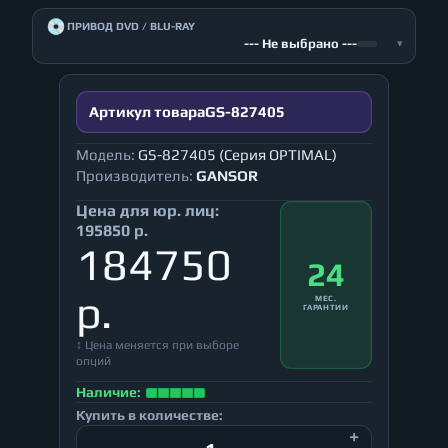
💿
ПРИВОД DVD / BLU-RAY
--- Не выбрано ---
▾
Артикул товара
GS-827405
Модель:
GS-827405 (Серия OPTIMAL)
Производитель:
GANSOR
Цена для юр. лиц:
195850 р.
184750
24
р.
МЕС.
ГАРАНТИИ
↕ Цена меняется при выборе
опций
Наличие:
Купить в количестве: