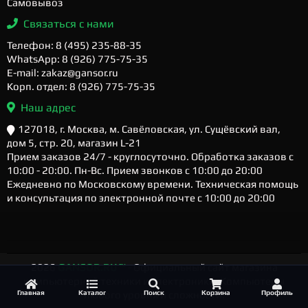
Самовывоз
Связаться с нами
Телефон: 8 (495) 235-88-35
WhatsApp: 8 (926) 775-75-35
E-mail: zakaz@gansor.ru
Корп. отдел: 8 (926) 775-75-35
Наш адрес
127018, г. Москва, м. Савёловская, ул. Сущёвский вал,
дом 5, стр. 20, магазин L-21
Прием заказов 24/7 - круглосуточно. Обработка заказов с
10:00 - 20:00. Пн-Вс. Прием звонков с 10:00 до 20:00
Ежедневно по Московскому времени. Техническая помощь
и консультация по электронной почте с 10:00 до 20:00
2026
GANSOR.RU ™
- Официальный сайт магазина
компьютерной техники и электроники. Компьютеры
Главная
Каталог
Поиск
Корзина
Профиль
любого уровня и сложности.