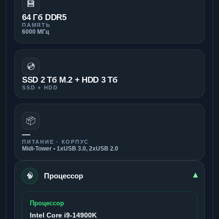
💾
64 Гб DDR5
ПАМЯТЬ
6000 МГц
💿
SSD 2 Тб M.2 + HDD 3 Тб
SSD + HDD
📦
—
ПИТАНИЕ · КОРПУС
Midi-Tower • 1xUSB 3.0, 2xUSB 2.0
🧠
▾
Процессор
Процессор
Intel Core i9-14900K