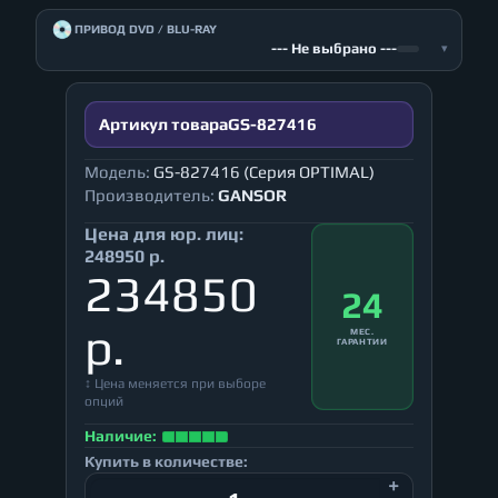
💿
ПРИВОД DVD / BLU-RAY
--- Не выбрано ---
▾
Артикул товара
GS-827416
Модель:
GS-827416 (Серия OPTIMAL)
Производитель:
GANSOR
Цена для юр. лиц:
248950 р.
234850
24
р.
МЕС.
ГАРАНТИИ
↕ Цена меняется при выборе
опций
Наличие:
Купить в количестве: