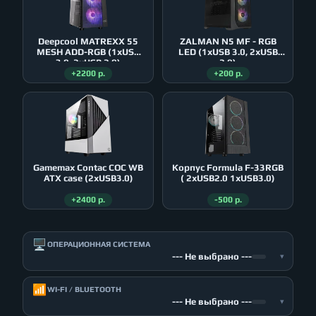
Deepcool MATREXX 55
ZALMAN N5 MF - RGB
MESH ADD-RGB (1xUSB
LED (1xUSB 3.0, 2xUSB
3.0, 2xUSB 2.0)
2.0)
+2200 р.
+200 р.
Gamemax Contac COC WB
Корпус Formula F-33RGB
ATX case (2xUSB3.0)
( 2xUSB2.0 1xUSB3.0)
+2400 р.
-500 р.
🖥️
ОПЕРАЦИОННАЯ СИСТЕМА
--- Не выбрано ---
▾
📶
WI-FI / BLUETOOTH
--- Не выбрано ---
▾