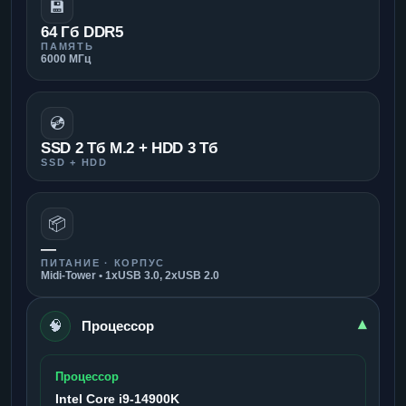
💾
64 Гб DDR5
ПАМЯТЬ
6000 МГц
💿
SSD 2 Тб M.2 + HDD 3 Тб
SSD + HDD
📦
—
ПИТАНИЕ · КОРПУС
Midi-Tower • 1xUSB 3.0, 2xUSB 2.0
🧠
▾
Процессор
Процессор
Intel Core i9-14900K