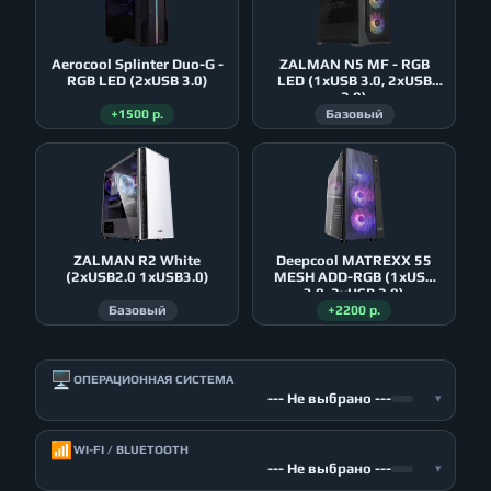
Aerocool Splinter Duo-G -
ZALMAN N5 MF - RGB
RGB LED (2xUSB 3.0)
LED (1xUSB 3.0, 2xUSB
2.0)
+1500 р.
Базовый
ZALMAN R2 White
Deepcool MATREXX 55
(2xUSB2.0 1xUSB3.0)
MESH ADD-RGB (1xUSB
3.0, 2xUSB 2.0)
Базовый
+2200 р.
🖥️
ОПЕРАЦИОННАЯ СИСТЕМА
--- Не выбрано ---
▾
📶
WI-FI / BLUETOOTH
--- Не выбрано ---
▾