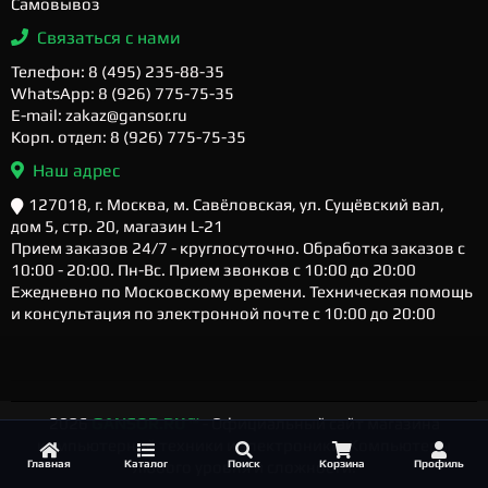
Самовывоз
Связаться с нами
Телефон: 8 (495) 235-88-35
WhatsApp: 8 (926) 775-75-35
E-mail: zakaz@gansor.ru
Корп. отдел: 8 (926) 775-75-35
Наш адрес
127018, г. Москва, м. Савёловская, ул. Сущёвский вал,
дом 5, стр. 20, магазин L-21
Прием заказов 24/7 - круглосуточно. Обработка заказов с
10:00 - 20:00. Пн-Вс. Прием звонков с 10:00 до 20:00
Ежедневно по Московскому времени. Техническая помощь
и консультация по электронной почте с 10:00 до 20:00
2026
GANSOR.RU ™
- Официальный сайт магазина
компьютерной техники и электроники. Компьютеры
Главная
Каталог
Поиск
Корзина
Профиль
любого уровня и сложности.