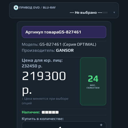
💿
ПРИВОД DVD / BLU-RAY
--- Не выбрано ---
▾
Артикул товара
GS-827461
Модель:
GS-827461 (Серия OPTIMAL)
Производитель:
GANSOR
Цена для юр. лиц:
232450 р.
219300
24
р.
МЕС.
ГАРАНТИИ
↕ Цена меняется при выборе
опций
Наличие:
Купить в количестве: