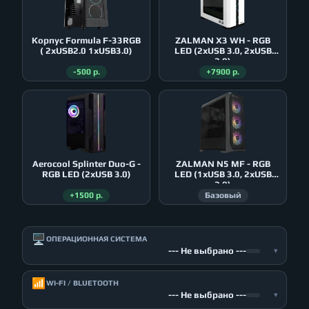
Корпус Formula F-33RGB
ZALMAN X3 WH - RGB
( 2xUSB2.0 1xUSB3.0)
LED (2xUSB 3.0, 2xUSB
2.0)
-500 р.
+7900 р.
Aerocool Splinter Duo-G -
ZALMAN N5 MF - RGB
RGB LED (2xUSB 3.0)
LED (1xUSB 3.0, 2xUSB
2.0)
+1500 р.
Базовый
🖥️
ОПЕРАЦИОННАЯ СИСТЕМА
--- Не выбрано ---
▾
📶
WI-FI / BLUETOOTH
--- Не выбрано ---
▾