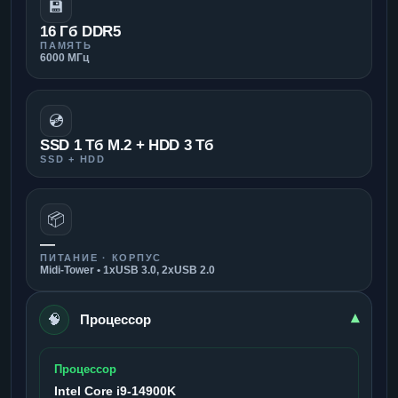
💾
16 Гб DDR5
ПАМЯТЬ
6000 МГц
💿
SSD 1 Тб M.2 + HDD 3 Тб
SSD + HDD
📦
—
ПИТАНИЕ · КОРПУС
Midi-Tower • 1xUSB 3.0, 2xUSB 2.0
🧠
▾
Процессор
Процессор
Intel Core i9-14900K