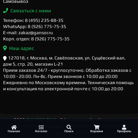
Самовывоз
Связаться с нами
Телефон: 8 (495) 235-88-35
WhatsApp: 8 (926) 775-75-35
E-mail: zakaz@gansor.ru
Корп. отдел: 8 (926) 775-75-35
Наш адрес
127018, г. Москва, м. Савёловская, ул. Сущёвский вал,
дом 5, стр. 20, магазин L-21
Прием заказов 24/7 - круглосуточно. Обработка заказов с
10:00 - 20:00. Пн-Вс. Прием звонков с 10:00 до 20:00
Ежедневно по Московскому времени. Техническая помощь
и консультация по электронной почте с 10:00 до 20:00
2026
GANSOR.RU ™
- Официальный сайт магазина
компьютерной техники и электроники. Компьютеры
Главная
Каталог
Поиск
Корзина
Профиль
любого уровня и сложности.