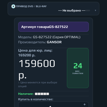
💿
ПРИВОД DVD / BLU-RAY
--- Не выбрано ---
▾
Артикул товара
GS-827522
Модель:
GS-827522 (Серия OPTIMAL)
Производитель:
GANSOR
Цена для юр. лиц:
169200 р.
159600
24
р.
МЕС.
ГАРАНТИИ
↕ Цена меняется при выборе
опций
Наличие:
Купить в количестве: