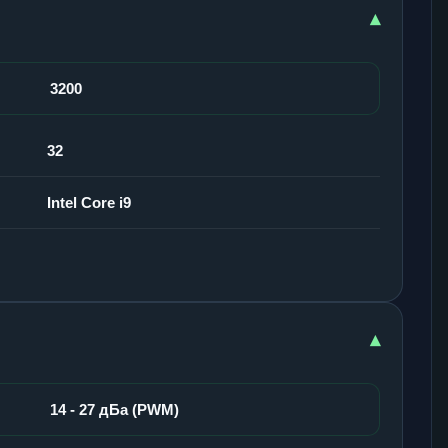
▾
3200
32
Intel Core i9
▾
14 - 27 дБа (PWM)