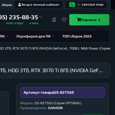
Акции
Вход в личный кабинет
светлая тема
95) 235-88-35
Корзина
0
А
КОРП. ОТДЕЛ
E-MAIL
 ПК
Периферия для ПК
ТОП сборок 2025
 3Тб, RTX 3070 Ti 8Гб (NVIDIA GeForce), 700Вт, Midi-Tower (Серия
Компьютер GANSOR-827560 Intel i9-14900K 3.2 ГГц, B760M, 64Гб DDR5 6000 МГц, SSD M.2 1Тб, HDD 3Тб, RTX 3070 Ti 8Гб (NVIDIA GeForce), 700Вт, Midi-Tower (Серия OPTIMAL)
Артикул товара
GS-827560
Модель:
GS-827560 (Серия OPTIMAL)
Производитель:
GANSOR