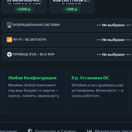
55 MESH ADD-RGB
RGB LED (1xUSB 3.0,
(1xUSB 3.0, 2xUSB
2xUSB 2.0)
2.0)
+2200 р.
+200 р.
🖥️
--- Не выбрано ---
ОПЕРАЦИОННАЯ СИСТЕМА
📶
--- Не выбрано ---
WI-FI / BLUETOOTH
💿
--- Не выбрано ---
ПРИВОД DVD / BLU-RAY
Любая Конфигурация
0 р. Установка ОС
Меняем любой компонент
Windows и все драйверы уже
под ваш бюджет и задачи —
установлены. Включаете — и
корпус, память, видеокарту.
сразу работает.
писание
Гарантия и Сервис
Результаты тест