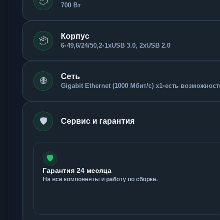
📦
700 Вт
Корпус
📦
6
•
49,6/24/50,2
•
1xUSB 3.0, 2xUSB 2.0
Сеть
🌐
Gigabit Ethernet (1000 Мбит/с) x1
•
есть возможность
🛡️
Сервис и гарантия
🛡️
Гарантия 24 месяца
На все компоненты и работу по сборке.