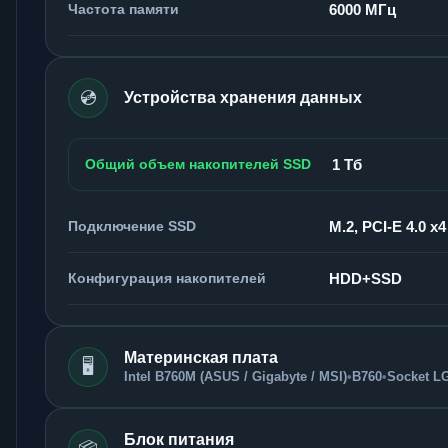
Частота памяти
6000 МГц
💿
Устройства хранения данных
Общий объем накопителей SSD
1 Тб
Подключение SSD
M.2, PCI-E 4.0 x4
Конфигурация накопителей
HDD+SSD
Материнская плата
🖥️
Intel B760M (ASUS / Gigabyte / MSI)
•
B760
•
Socket L
Блок питания