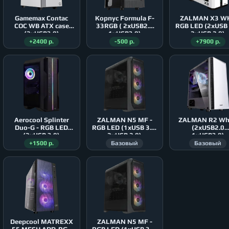
Gamemax Contac
Корпус Formula F-
ZALMAN X3 WH
COC WB ATX case
33RGB ( 2xUSB2.0
RGB LED (2xUSB 
(2xUSB3.0)
1xUSB3.0)
2xUSB 2.0)
+2400 р.
-500 р.
+7900 р.
Aerocool Splinter
ZALMAN N5 MF -
ZALMAN R2 Wh
Duo-G - RGB LED
RGB LED (1xUSB 3.0,
(2xUSB2.0
(2xUSB 3.0)
2xUSB 2.0)
1xUSB3.0)
+1500 р.
Базовый
Базовый
Deepcool MATREXX
ZALMAN N5 MF -