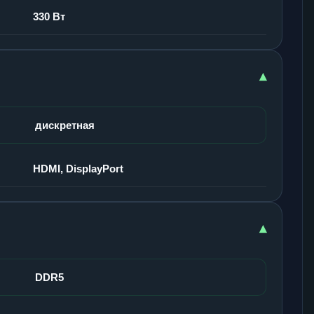
330 Вт
▾
дискретная
HDMI, DisplayPort
▾
DDR5