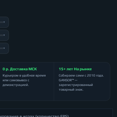
▾
▾
▾
0 р. Доставка МСК
15+ лет На рынке
Курьером в удобное время
Собираем сами с 2010 года.
или самовывоз с
GANSOR™ —
демонстрацией.
зарегистрированный
товарный знак.
ирования в играх (количество FPS)