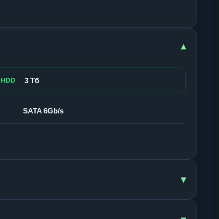
▾
 HDD
3 Тб
SATA 6Gb/s
▾